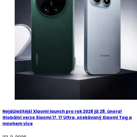
Nejdůležitější Xiaomi launch pro rok 2026 již 28. února!
Globální verze Xiaomi 17, 17 Ultra, očekávaný Xiaomi Tag a
mnohem více