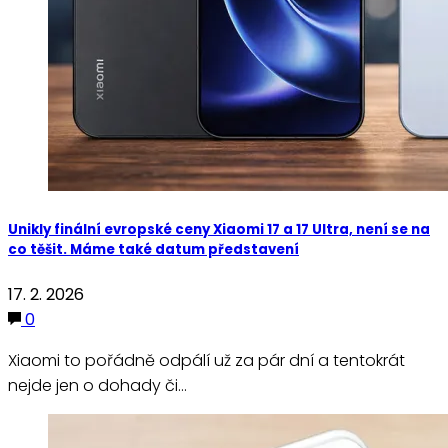
Unikly finální evropské ceny Xiaomi 17 a 17 Ultra, není se na
co těšit. Máme také datum představení
17. 2. 2026
0
Xiaomi to pořádně odpálí už za pár dní a tentokrát
nejde jen o dohady či…