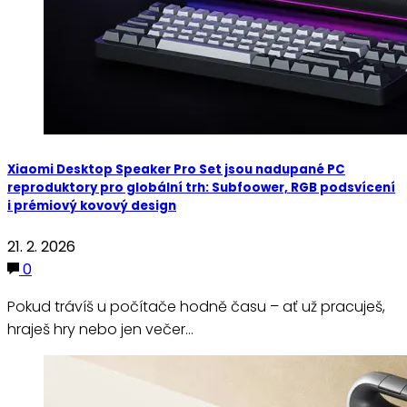
Xiaomi Desktop Speaker Pro Set jsou nadupané PC
reproduktory pro globální trh: Subfoower, RGB podsvícení
i prémiový kovový design
21. 2. 2026
0
Pokud trávíš u počítače hodně času – ať už pracuješ,
hraješ hry nebo jen večer…