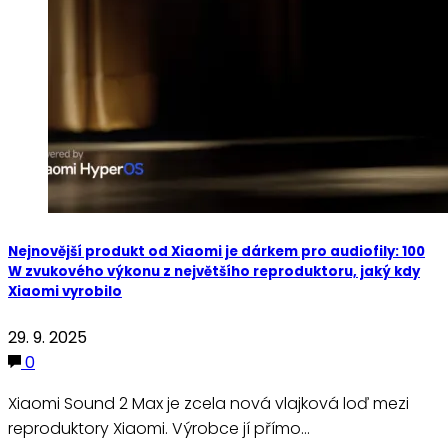
Nejnovější produkt od Xiaomi je dárkem pro audiofily: 100
W zvukového výkonu z největšího reproduktoru, jaký kdy
Xiaomi vyrobilo
29. 9. 2025
0
Xiaomi Sound 2 Max je zcela nová vlajková loď mezi
reproduktory Xiaomi. Výrobce jí přímo…