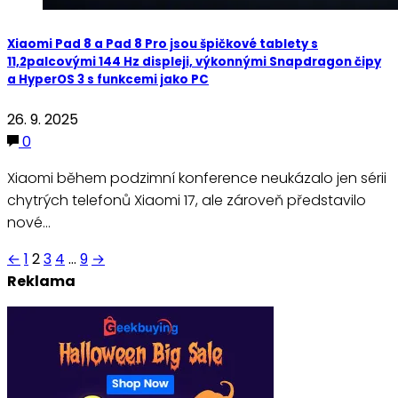
Xiaomi Pad 8 a Pad 8 Pro jsou špičkové tablety s
11,2palcovými 144 Hz displeji, výkonnými Snapdragon čipy
a HyperOS 3 s funkcemi jako PC
26. 9. 2025
0
Xiaomi během podzimní konference neukázalo jen sérii
chytrých telefonů Xiaomi 17, ale zároveň představilo
nové…
Stránkování
←
1
2
3
4
…
9
→
Reklama
příspěvků