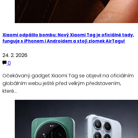
Xiaomi odpálilo bombu: Nový Xiaomi Tag je oficiálně tady,
funguje s iPhonem i Androidem a stojí zlomek AirTagu!
24. 2. 2026
0
Očekávaný gadget Xiaomi Tag se objevil na oficiálním
globálním webu ještě před velkým představením,
které…