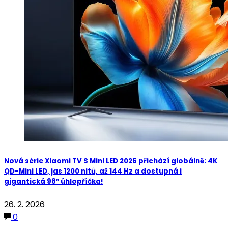
Nová série Xiaomi TV S Mini LED 2026 přichází globálně: 4K
QD-Mini LED, jas 1200 nitů, až 144 Hz a dostupná i
gigantická 98″ úhlopříčka!
26. 2. 2026
0