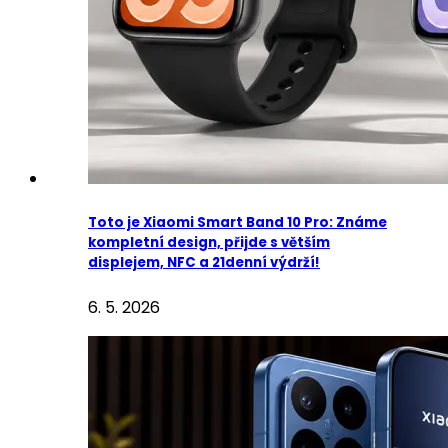
Toto je Xiaomi Smart Band 10 Pro: Známe
kompletní design, přijde s větším
displejem, NFC a 21denní výdrží!
6. 5. 2026