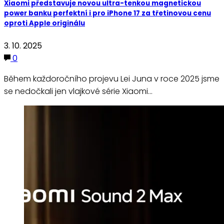
Xiaomi představuje novou ultra-tenkou magnetickou
power banku perfektní i pro iPhone 17 za třetinovou cenu
oproti Apple originálu
3. 10. 2025
0
Během každoročního projevu Lei Juna v roce 2025 jsme
se nedočkali jen vlajkové série Xiaomi…