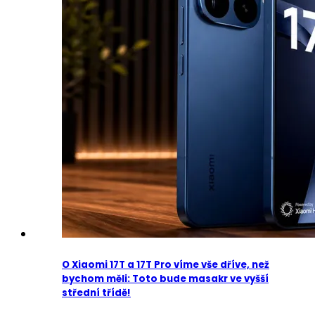
O Xiaomi 17T a 17T Pro víme vše dříve, než
bychom měli: Toto bude masakr ve vyšší
střední třídě!