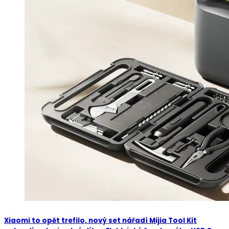
Xiaomi to opět trefilo, nový set nářadí Mijia Tool Kit