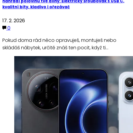
nahradí polovinu tvé dílny: Elektrický šroubovák s USB C,
kvalitní bity, kladivo i ořezávač
17. 2. 2026
0
Pokud doma rád něco opravuješ, montuješ nebo
skládáš nábytek, určitě znáš ten pocit, když ti…