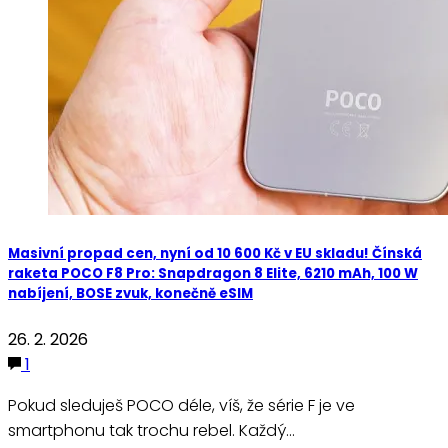
Masivní propad cen, nyní od 10 600 Kč v EU skladu! Čínská
raketa POCO F8 Pro: Snapdragon 8 Elite, 6210 mAh, 100 W
nabíjení, BOSE zvuk, konečně eSIM
26. 2. 2026
1
Pokud sleduješ POCO déle, víš, že série F je ve
smartphonu tak trochu rebel. Každý…