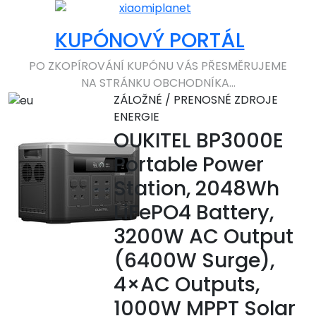
KUPÓNOVÝ PORTÁL
PO ZKOPÍROVÁNÍ KUPÓNU VÁS PŘESMĚRUJEME
NA STRÁNKU OBCHODNÍKA...
ZÁLOŽNÉ / PRENOSNÉ ZDROJE
ENERGIE
OUKITEL BP3000E
Portable Power
Station, 2048Wh
LiFePO4 Battery,
3200W AC Output
(6400W Surge),
4×AC Outputs,
1000W MPPT Solar