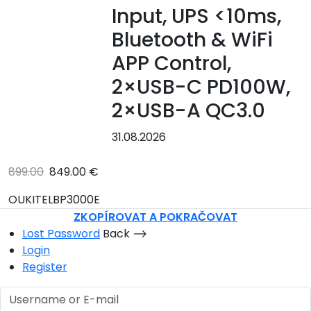
Input, UPS <10ms,
Bluetooth & WiFi
APP Control,
2×USB-C PD100W,
2×USB-A QC3.0
31.08.2026
899.00
849.00 €
OUKITELBP3000E
ZKOPÍROVAT A POKRAČOVAT
Lost Password
Back ⟶
Login
Register