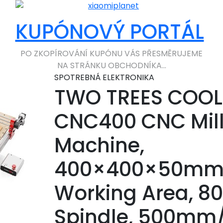
KUPÓNOVÝ PORTÁL
PO ZKOPÍROVÁNÍ KUPÓNU VÁS PŘESMĚRUJEME
NA STRÁNKU OBCHODNÍKA...
SPOTREBNÁ ELEKTRONIKA
TWO TREES COO
CNC400 CNC Mill
Machine,
400×400×50m
Working Area, 8
Spindle, 500mm