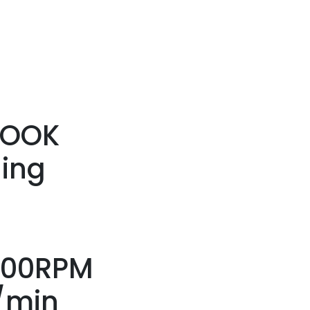
LOOK
ing
m
000RPM
/min