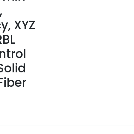
,
y, XYZ
RBL
trol
Solid
iber