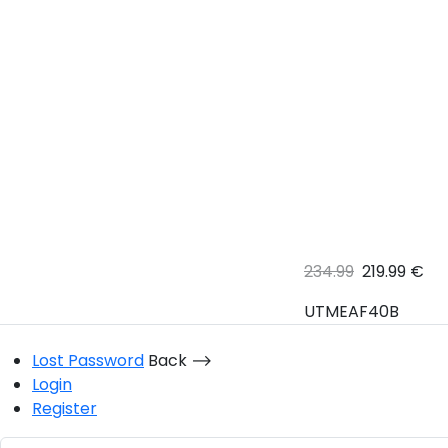
234.99
219.99 €
UTMEAF40B
Lost Password
Back ⟶
Login
Register