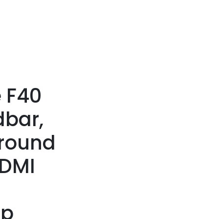
 F40
dbar,
rround
HDMI
pp