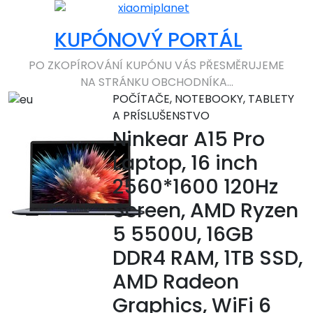
KUPÓNOVÝ PORTÁL
PO ZKOPÍROVÁNÍ KUPÓNU VÁS PŘESMĚRUJEME
NA STRÁNKU OBCHODNÍKA...
POČÍTAČE, NOTEBOOKY, TABLETY
A PRÍSLUŠENSTVO
Ninkear A15 Pro
Laptop, 16 inch
2560*1600 120Hz
Screen, AMD Ryzen
5 5500U, 16GB
DDR4 RAM, 1TB SSD,
AMD Radeon
Graphics, WiFi 6