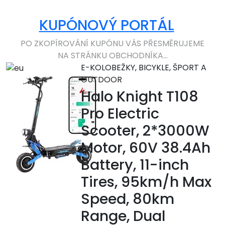
KUPÓNOVÝ PORTÁL
PO ZKOPÍROVÁNÍ KUPÓNU VÁS PŘESMĚRUJEME
NA STRÁNKU OBCHODNÍKA...
E-KOLOBEŽKY, BICYKLE, ŠPORT A
OUTDOOR
Halo Knight T108
Pro Electric
Scooter, 2*3000W
Motor, 60V 38.4Ah
Battery, 11-inch
Tires, 95km/h Max
Speed, 80km
Range, Dual