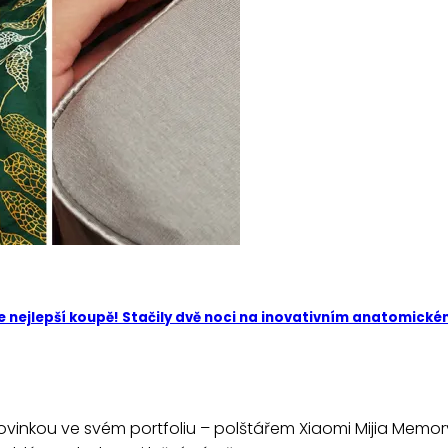
nejlepší koupě! Stačily dvě noci na inovativním anatomickém X
inkou ve svém portfoliu – polštářem Xiaomi Mijia Memory