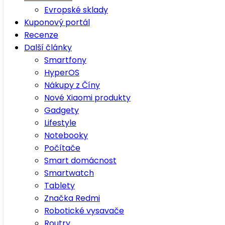
Evropské sklady
Kuponový portál
Recenze
Další články
Smartfony
HyperOS
Nákupy z Číny
Nové Xiaomi produkty
Gadgety
Lifestyle
Notebooky
Počítače
Smart domácnost
Smartwatch
Tablety
Značka Redmi
Robotické vysavače
Routry