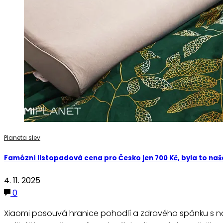
Planeta slev
Famózní listopadová cena pro Česko jen 700 Kč, byla to naše 
4. 11. 2025
0
Xiaomi posouvá hranice pohodlí a zdravého spánku s nov