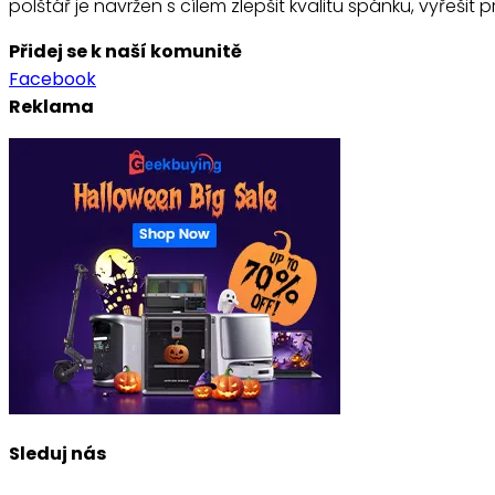
polštář je navržen s cílem zlepšit kvalitu spánku, vyřešit
Přidej se k naší komunitě
Facebook
Reklama
Sleduj nás