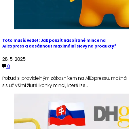
Toto musíš vědět: Jak použít nasbírané mince na
Aliexpress a dosáhnout maximální slevy na produkty?
28. 5. 2025
0
Pokud si pravidelným zákazníkem na AliExpressu, možná
sis už všiml žluté ikonky mincí, které lze…