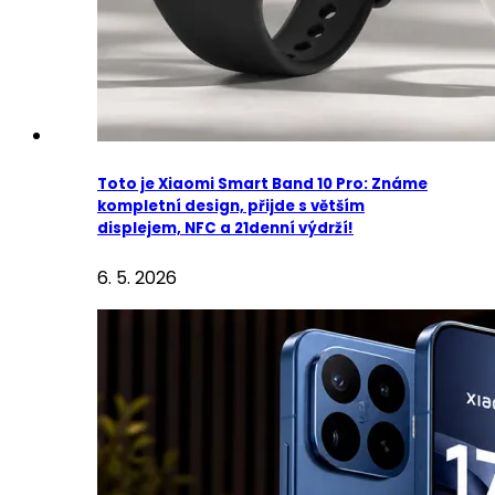
Toto je Xiaomi Smart Band 10 Pro: Známe
kompletní design, přijde s větším
displejem, NFC a 21denní výdrží!
6. 5. 2026