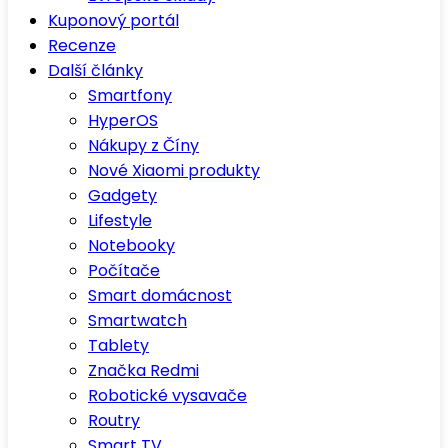
Kuponový portál
Recenze
Další články
Smartfony
HyperOS
Nákupy z Číny
Nové Xiaomi produkty
Gadgety
Lifestyle
Notebooky
Počítače
Smart domácnost
Smartwatch
Tablety
Značka Redmi
Robotické vysavače
Routry
Smart TV