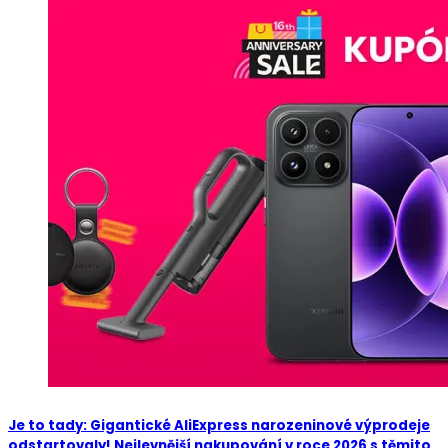
Je to tady: Gigantické AliExpress narozeninové výprodeje
odstartovaly! Nejlevnější nakupování v roce 2026 s těmito