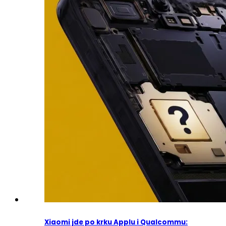
Xiaomi jde po krku Applu i Qualcommu: