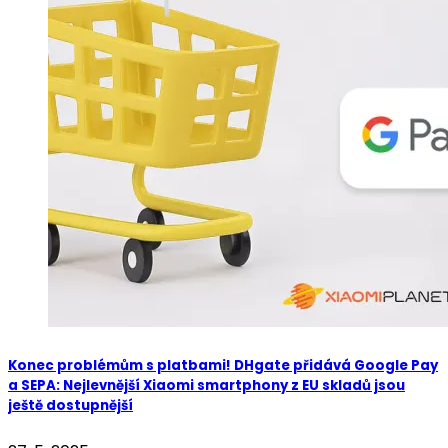
Konec problémům s platbami! DHgate přidává Google Pay
a SEPA: Nejlevnější Xiaomi smartphony z EU skladů jsou
ještě dostupnější