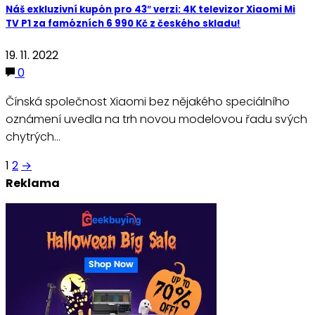
Náš exkluzivní kupón pro 43″ verzi: 4K televizor Xiaomi Mi
TV P1 za famózních 6 990 Kč z českého skladu!
19. 11. 2022
0
Čínská společnost Xiaomi bez nějakého speciálního
oznámení uvedla na trh novou modelovou řadu svých
chytrých…
Stránkování
1
2
→
Reklama
příspěvků