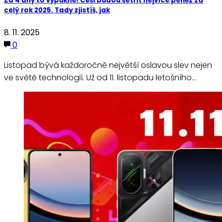
Za 4 dny to vypukne! Češi budou šetřit nejvíce peněz za
celý rok 2025. Tady zjistíš, jak
8. 11. 2025
0
Listopad bývá každoročně největší oslavou slev nejen
ve světě technologií. Už od 11. listopadu letošního…