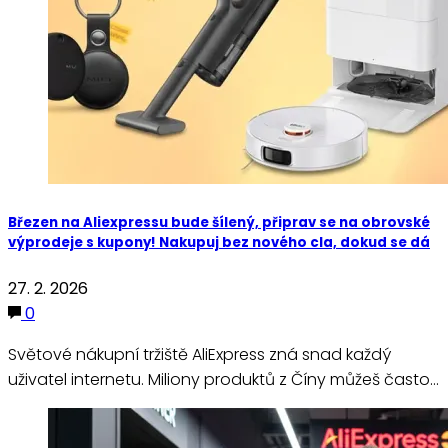
Březen na Aliexpressu bude šílený, připrav se na obrovské
výprodeje s kupony! Nakupuj bez nového cla, dokud se dá
27. 2. 2026
0
Světové nákupní tržiště AliExpress zná snad každý
uživatel internetu. Miliony produktů z Číny můžeš často…