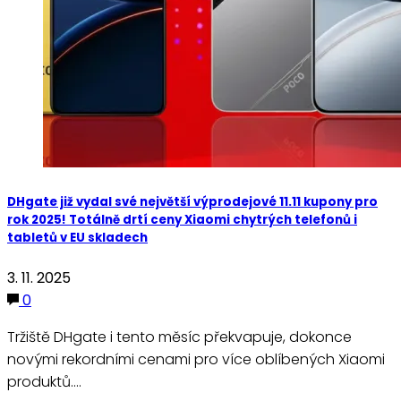
DHgate již vydal své největší výprodejové 11.11 kupony pro
rok 2025! Totálně drtí ceny Xiaomi chytrých telefonů i
tabletů v EU skladech
3. 11. 2025
0
Tržiště DHgate i tento měsíc překvapuje, dokonce
novými rekordními cenami pro více oblíbených Xiaomi
produktů.…