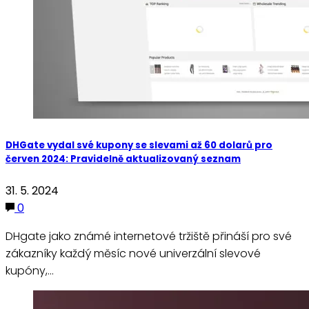
DHGate vydal své kupony se slevami až 60 dolarů pro
červen 2024: Pravidelně aktualizovaný seznam
31. 5. 2024
0
DHgate jako známé internetové tržiště přináší pro své
zákazníky každý měsíc nové univerzální slevové
kupóny,…