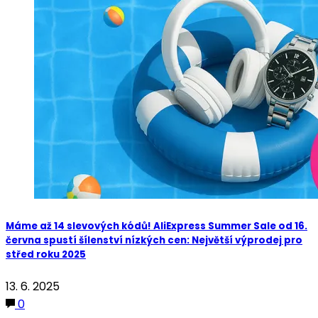
Máme až 14 slevových kódů! AliExpress Summer Sale od 16.
června spustí šílenství nízkých cen: Největší výprodej pro
střed roku 2025
13. 6. 2025
0