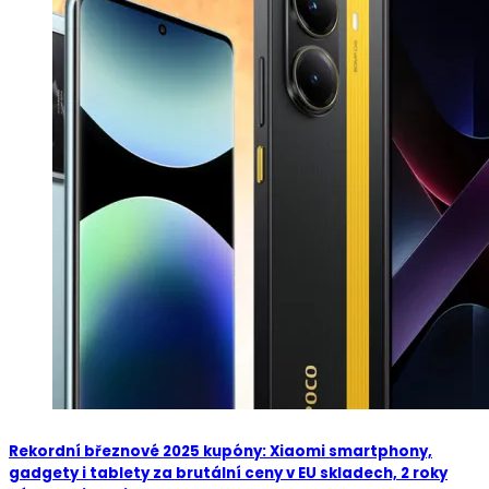
Rekordní březnové 2025 kupóny: Xiaomi smartphony,
gadgety i tablety za brutální ceny v EU skladech, 2 roky