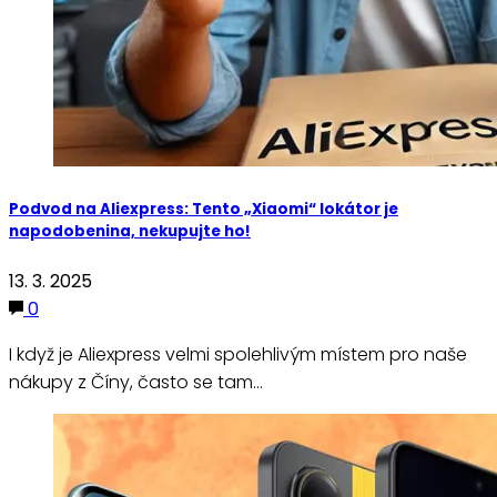
Podvod na Aliexpress: Tento „Xiaomi“ lokátor je
napodobenina, nekupujte ho!
13. 3. 2025
0
I když je Aliexpress velmi spolehlivým místem pro naše
nákupy z Číny, často se tam…