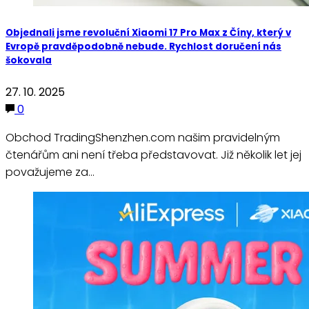
Objednali jsme revoluční Xiaomi 17 Pro Max z Číny, který v
Evropě pravděpodobně nebude. Rychlost doručení nás
šokovala
27. 10. 2025
0
Obchod TradingShenzhen.com našim pravidelným
čtenářům ani není třeba představovat. Již několik let jej
považujeme za…