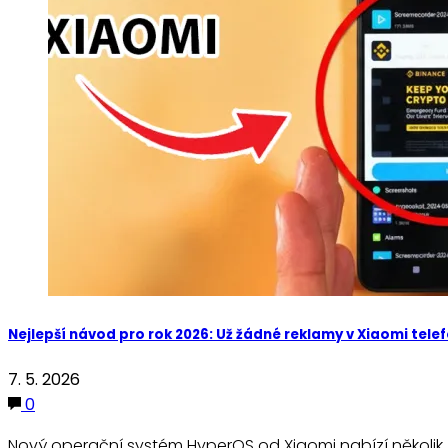
Nejlepší návod pro rok 2026: Už žádné reklamy v Xiaomi tel
7. 5. 2026
0
Nový operační systém HyperOS od Xiaomi nabízí několik z