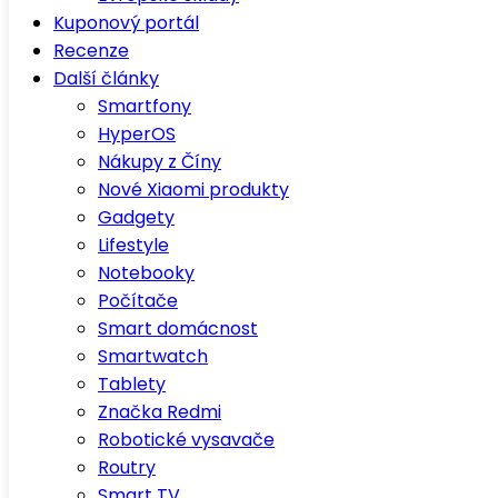
Kuponový portál
Recenze
Další články
Smartfony
HyperOS
Nákupy z Číny
Nové Xiaomi produkty
Gadgety
Lifestyle
Notebooky
Počítače
Smart domácnost
Smartwatch
Tablety
Značka Redmi
Robotické vysavače
Routry
Smart TV