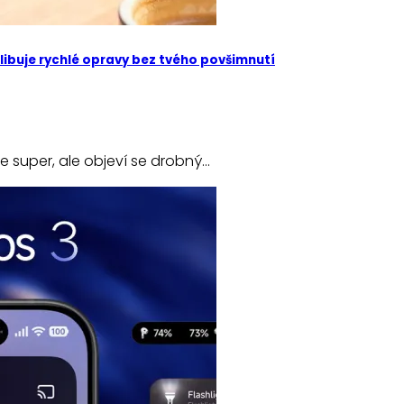
libuje rychlé opravy bez tvého povšimnutí
e super, ale objeví se drobný…