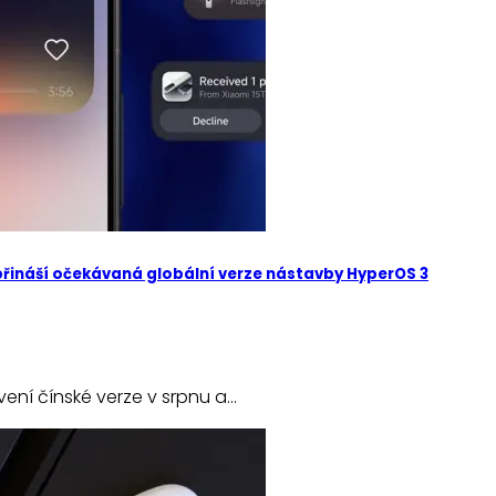
 přináší očekávaná globální verze nástavby HyperOS 3
vení čínské verze v srpnu a…