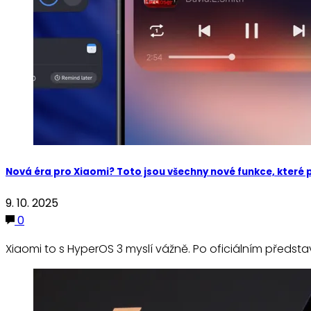
Nová éra pro Xiaomi? Toto jsou všechny nové funkce, které
9. 10. 2025
0
Xiaomi to s HyperOS 3 myslí vážně. Po oficiálním předsta