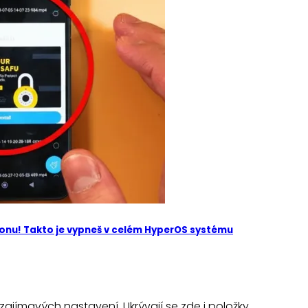
efonu! Takto je vypneš v celém HyperOS systému
ajímavých nastavení. Ukrývají se zde i položky,…