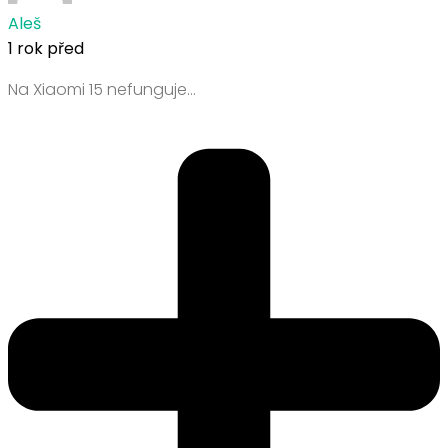
Aleš
1 rok před
Na Xiaomi 15 nefunguje…