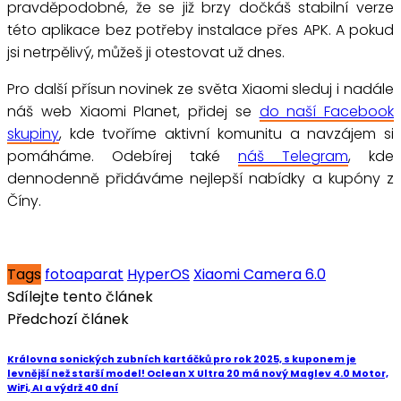
pravděpodobné, že se již brzy dočkáš stabilní verze
této aplikace bez potřeby instalace přes APK. A pokud
jsi netrpělivý, můžeš ji otestovat už dnes.
Pro další přísun novinek ze světa Xiaomi sleduj i nadále
náš web Xiaomi Planet, přidej se
do naší Facebook
skupiny
, kde tvoříme aktivní komunitu a navzájem si
pomáháme. Odebírej také
náš Telegram
, kde
dennodenně přidáváme nejlepší nabídky a kupóny z
Číny.
Tags
fotoaparat
HyperOS
Xiaomi Camera 6.0
Sdílejte tento článek
Předchozí článek
Královna sonických zubních kartáčků pro rok 2025, s kuponem je
levnější než starší model! Oclean X Ultra 20 má nový Maglev 4.0 Motor,
WiFi, AI a výdrž 40 dní