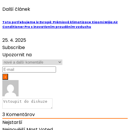
Další článek
Toto potřebujeme iv Evropě: Prémiová klimatizace Xiaomi Mijia Air
Conditioner Pro s inovativním prouděním vzduchu
25. 4. 2025
Subscribe
Upozornit na
3
Komentárov
Nejstarší
Nejnovější
Most Voted