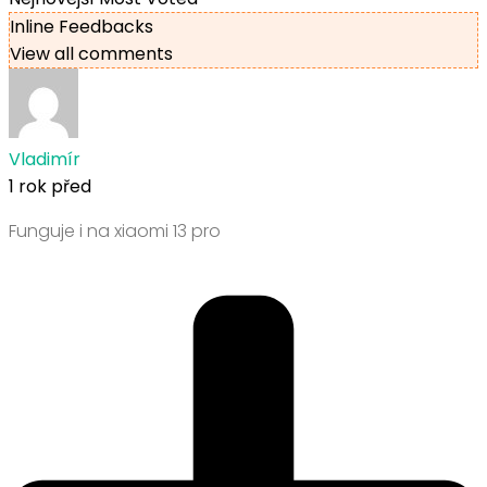
Inline Feedbacks
View all comments
Vladimír
1 rok před
Funguje i na xiaomi 13 pro