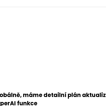
bálně, máme detailní plán aktualiza
perAI funkce