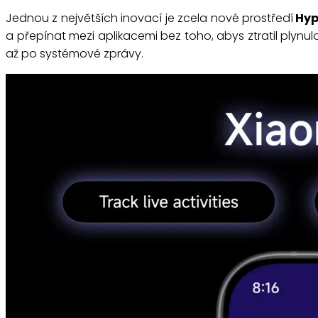
Jednou z největších inovací je zcela nové prostředí
Hyp
a přepínat mezi aplikacemi bez toho, abys ztratil plynu
až po systémové zprávy.