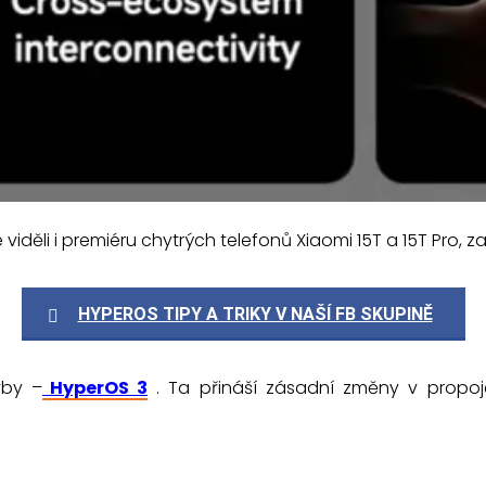
viděli i premiéru chytrých telefonů Xiaomi 15T a 15T Pro, za
HYPEROS TIPY A TRIKY V NAŠÍ FB SKUPINĚ
vby –
HyperOS 3
. Ta přináší zásadní změny v propoje