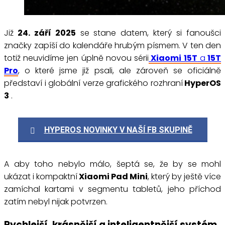
Již
24. září 2025
se stane datem, který si fanoušci
značky zapíší do kalendáře hrubým písmem. V ten den
totiž neuvidíme jen úplně novou sérii
Xiaomi 15T
a
15T
Pro
, o které jsme již psali, ale zároveň se oficiálně
představí i globální verze grafického rozhraní
HyperOS
3
.
HYPEROS NOVINKY V NAŠÍ FB SKUPINĚ
A aby toho nebylo málo, šeptá se, že by se mohl
ukázat i kompaktní
Xiaomi Pad Mini
, který by ještě více
zamíchal kartami v segmentu tabletů, jeho příchod
zatím nebyl nijak potvrzen.
Rychlejší, krásnější a inteligentnější systém