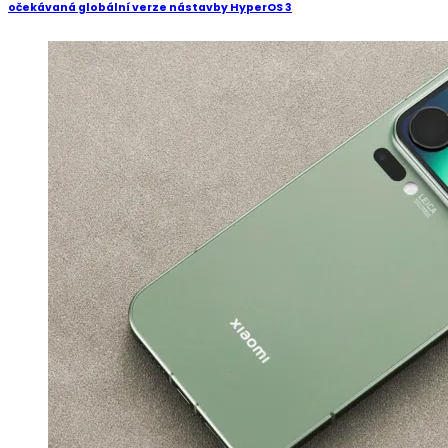
očekávaná globální verze nástavby HyperOS 3