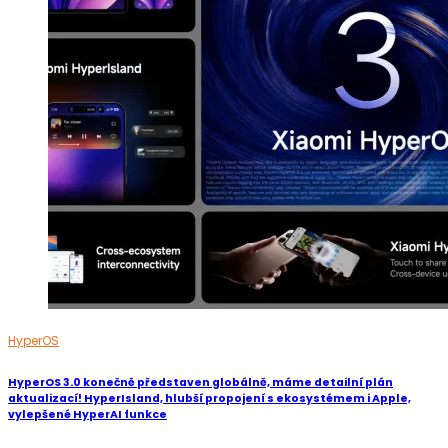
HyperOS
HyperOS 3.0 konečně představen globálně, máme detailní plán
aktualizací! HyperIsland, hlubší propojení s ekosystémem i Apple,
vylepšené HyperAI funkce