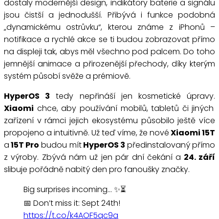
dostaly modernější design, indikátory baterie a signálu
jsou čistší a jednodušší. Přibývá i funkce podobná
„dynamickému ostrůvku“, kterou známe z iPhonů –
notifikace a rychlé akce se ti budou zobrazovat přímo
na displeji tak, abys měl všechno pod palcem. Do toho
jemnější animace a přirozenější přechody, díky kterým
systém působí svěže a prémiově.
HyperOS 3
tedy nepřináší jen kosmetické úpravy.
Xiaomi
chce, aby používání mobilů, tabletů či jiných
zařízení v rámci jejich ekosystému působilo ještě více
propojeno a intuitivně. Už teď víme, že nové
Xiaomi 15T
a
15T Pro
budou mít
HyperOS 3
předinstalovaný přímo
z výroby. Zbývá nám už jen pár dní čekání a
24. září
slibuje pořádně nabitý den pro fanoušky značky.
Big surprises incoming… ✨⏳
📅 Don’t miss it: Sept 24th!
https://t.co/k4AOF5qc9a