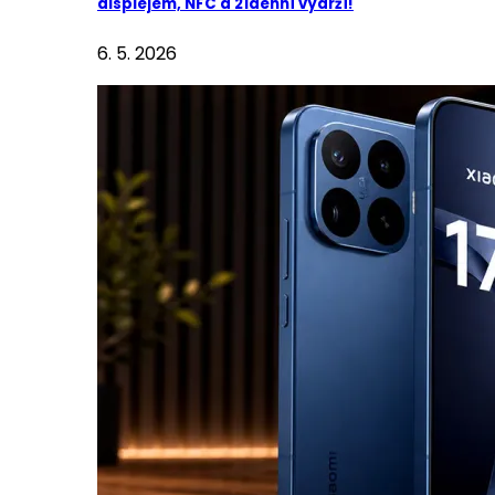
displejem, NFC a 21denní výdrží!
6. 5. 2026