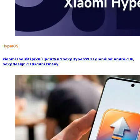
HyperOS
Xiaomi spouští první updaty na nový HyperOS 3.1 globálně: Android 16,
nový design a zásadní změny