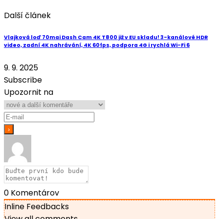
Další článek
Vlajková loď 70mai Dash Cam 4K T800 již v EU skladu! 3-kanálové HDR
video, zadní 4K nahrávání, 4K 60fps, podpora 4G i rychlá Wi-Fi 6
9. 9. 2025
Subscribe
Upozornit na
0
Komentárov
Inline Feedbacks
View all comments