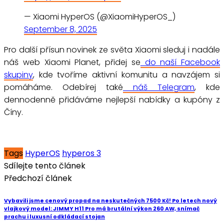
— Xiaomi HyperOS (@XiaomiHyperOS_)
September 8, 2025
Pro další přísun novinek ze světa Xiaomi sleduj i nadále
náš web Xiaomi Planet, přidej se
do naší Facebook
skupiny
, kde tvoříme aktivní komunitu a navzájem si
pomáháme. Odebírej také
náš Telegram
, kde
dennodenně přidáváme nejlepší nabídky a kupóny z
Číny.
Tags
HyperOS
hyperos 3
Sdílejte tento článek
Předchozí článek
Vybavili jsme cenový propad na neskutečných 7500 Kč! Po letech nový
vlajkový model: JIMMY H11 Pro má brutální výkon 260 AW, snímač
prachu i luxusní odkládací stojan