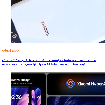
Aktualizace
Více než 20 chytrých telefonů od Xiaomi, Redmi a POCO nedostane
aktualizaci na nejnovější HyperOS 3. Je mezi nimi i ten tvůj?