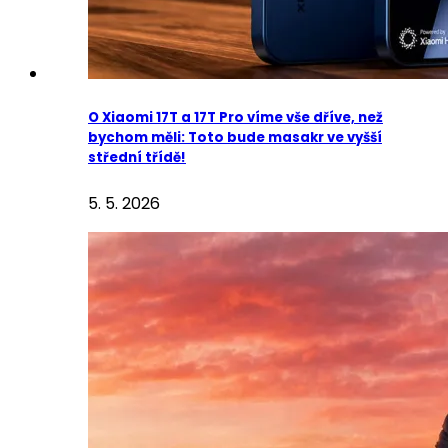
O Xiaomi 17T a 17T Pro víme vše dříve, než
bychom měli: Toto bude masakr ve vyšší
střední třídě!
5. 5. 2026