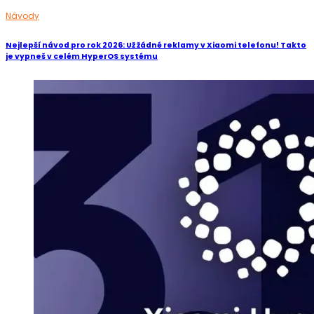
Návody
Nejlepší návod pro rok 2026: Už žádné reklamy v Xiaomi telefonu! Takto
je vypneš v celém HyperOS systému