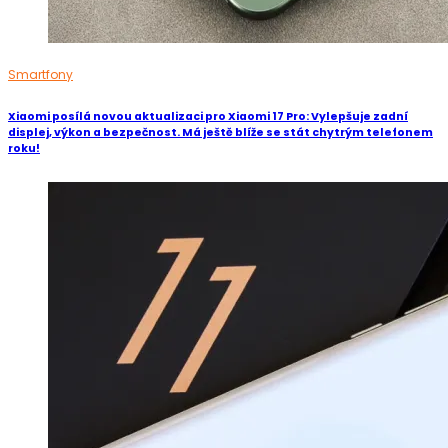
Smartfony
Xiaomi posílá novou aktualizaci pro Xiaomi 17 Pro: Vylepšuje zadní
displej, výkon a bezpečnost. Má ještě blíže se stát chytrým telefonem
roku!