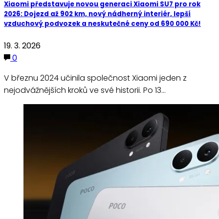
Xiaomi představuje novou generaci Xiaomi SU7 pro rok
2026: Dojezd až 902 km, nový nádherný interiér, lepší
vzduchový podvozek a neskutečné ceny od 690 000 Kč!
19. 3. 2026
0
V březnu 2024 učinila společnost Xiaomi jeden z
nejodvážnějších kroků ve své historii. Po 13…