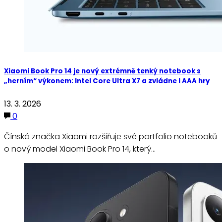
Xiaomi Book Pro 14 je nový extrémně tenký notebook s
„herním“ výkonem: Intel Core Ultra X7 a zvládne i AAA hry
13. 3. 2026
0
Čínská značka Xiaomi rozšiřuje své portfolio notebooků
o nový model Xiaomi Book Pro 14, který…