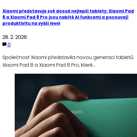
Xiaomi představuje své dosud nejlepší tablety: Xiaomi Pad
8 a Xiaomi Pad 8 Pro jsou nabité AI funkcemi a posouvají
produktivitu na vyšší level
28. 2. 2026
0
Společnost Xiaomi představila novou generaci tabletů
Xiaomi Pad 8 a Xiaomi Pad 8 Pro, které…