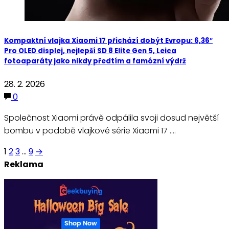
Kompaktní vlajka Xiaomi 17 přichází dobýt Evropu: 6,36″
Pro OLED displej, nejlepší SD 8 Elite Gen 5, Leica
fotoaparáty jako nikdy předtím a famózní výdrž
28. 2. 2026
0
Společnost Xiaomi právě odpálila svoji dosud největší
bombu v podobě vlajkové série Xiaomi 17 .…
Stránkování
1
2
3
…
9
→
Reklama
příspěvků