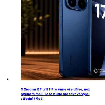
O Xiaomi 17T a 17T Pro víme vše dříve, než
bychom měli: Toto bude masakr ve vyšší
střední třídě!