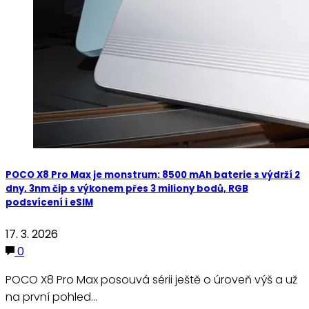
POCO X8 Pro Max je monstrum: 8500 mAh baterie s výdrží 2
dny, 3nm čip s výkonem přes 3 miliony bodů, RGB
podsvícení i eSIM
17. 3. 2026
0
POCO X8 Pro Max posouvá sérii ještě o úroveň výš a už
na první pohled…