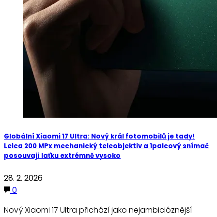
Globální Xiaomi 17 Ultra: Nový král fotomobilů je tady!
Leica 200 MPx mechanický teleobjektiv a 1palcový snímač
posouvají laťku extrémně vysoko
28. 2. 2026
0
Nový Xiaomi 17 Ultra přichází jako nejambicióznější