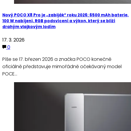
Nový POCO X8 Pro je „zabiják“ roku 2026: 6500 mAh baterie,
100 W nabíjení, RGB podsvícení a výkon, který se blíží
drahým vlajkovým lodím
17. 3. 2026
0
Píše se 17. březen 2026 a značka POCO konečně
oficiálně představuje mimořádně očekávaný model
POCE…