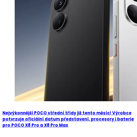
Nejvýkonnější POCO střední třídy již tento měsíc! Výrobce
potvrzuje oficiální datum představení, procesory i baterie
pro POCO X8 Pro a X8 Pro Max