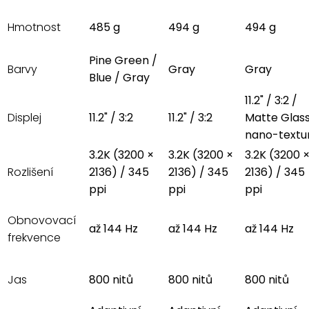
Hmotnost
485 g
494 g
494 g
Pine Green /
Barvy
Gray
Gray
Blue / Gray
11.2" / 3:2 /
Displej
11.2" / 3:2
11.2" / 3:2
Matte Glas
nano-textu
3.2K (3200 ×
3.2K (3200 ×
3.2K (3200 
Rozlišení
2136) / 345
2136) / 345
2136) / 345
ppi
ppi
ppi
Obnovovací
až 144 Hz
až 144 Hz
až 144 Hz
frekvence
Jas
800 nitů
800 nitů
800 nitů