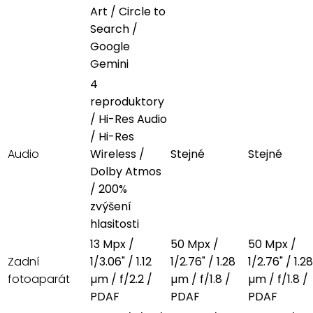
Art / Circle to
Search /
Google
Gemini
4
reproduktory
/ Hi-Res Audio
/ Hi-Res
Audio
Wireless /
Stejné
Stejné
Dolby Atmos
/ 200%
zvýšení
hlasitosti
13 Mpx /
50 Mpx /
50 Mpx /
Zadní
1/3.06" / 1.12
1/2.76" / 1.28
1/2.76" / 1.28
fotoaparát
µm / f/2.2 /
µm / f/1.8 /
µm / f/1.8 /
PDAF
PDAF
PDAF