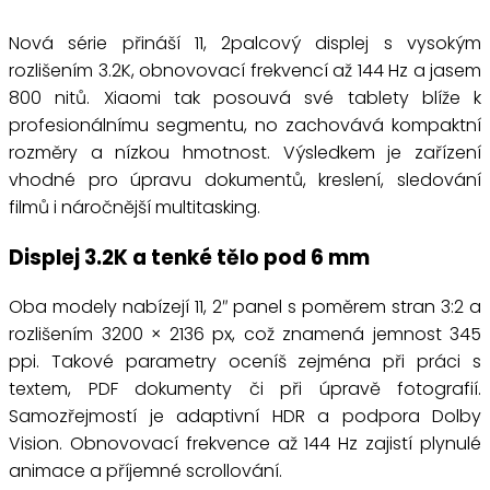
Nová série přináší 11, 2palcový displej s vysokým
rozlišením 3.2K, obnovovací frekvencí až 144 Hz a jasem
800 nitů. Xiaomi tak posouvá své tablety blíže k
profesionálnímu segmentu, no zachovává kompaktní
rozměry a nízkou hmotnost. Výsledkem je zařízení
vhodné pro úpravu dokumentů, kreslení, sledování
filmů i náročnější multitasking.
Displej 3.2K a tenké tělo pod 6 mm
Oba modely nabízejí 11, 2″ panel s poměrem stran 3:2 a
rozlišením 3200 × 2136 px, což znamená jemnost 345
ppi. Takové parametry oceníš zejména při práci s
textem, PDF dokumenty či při úpravě fotografií.
Samozřejmostí je adaptivní HDR a podpora Dolby
Vision. Obnovovací frekvence až 144 Hz zajistí plynulé
animace a příjemné scrollování.