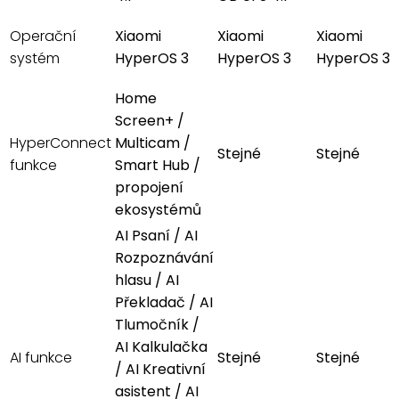
Operační
Xiaomi
Xiaomi
Xiaomi
systém
HyperOS 3
HyperOS 3
HyperOS 3
Home
Screen+ /
HyperConnect
Multicam /
Stejné
Stejné
funkce
Smart Hub /
propojení
ekosystémů
AI Psaní / AI
Rozpoznávání
hlasu / AI
Překladač / AI
Tlumočník /
AI Kalkulačka
AI funkce
Stejné
Stejné
/ AI Kreativní
asistent / AI