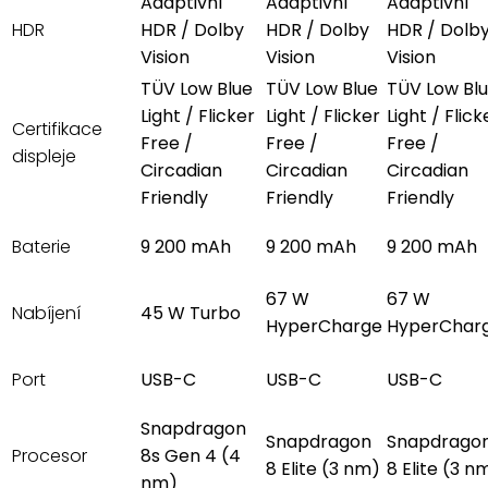
Adaptivní
Adaptivní
Adaptivní
HDR
HDR / Dolby
HDR / Dolby
HDR / Dolb
Vision
Vision
Vision
TÜV Low Blue
TÜV Low Blue
TÜV Low Bl
Light / Flicker
Light / Flicker
Light / Flick
Certifikace
Free /
Free /
Free /
displeje
Circadian
Circadian
Circadian
Friendly
Friendly
Friendly
Baterie
9 200 mAh
9 200 mAh
9 200 mAh
67 W
67 W
Nabíjení
45 W Turbo
HyperCharge
HyperChar
Port
USB-C
USB-C
USB-C
Snapdragon
Snapdragon
Snapdrago
Procesor
8s Gen 4 (4
8 Elite (3 nm)
8 Elite (3 n
nm)