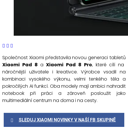
Společnost Xiaomi představila novou generaci tabletů
Xiaomi Pad 8
a
Xiaomi Pad 8 Pro
, které cílí na
náročnější uživatele i kreativce. Výrobce vsadil na
kombinaci vysokého výkonu, velmi tenkého těla a
pokročilých AI funkcí. Oba modely mají ambici nahradit
notebook při práci a zároveň posloužit jako
multimediální centrum na doma i na cesty.
SLEDUJ XIAOMI NOVINKY V NAŠÍ FB SKUPINĚ