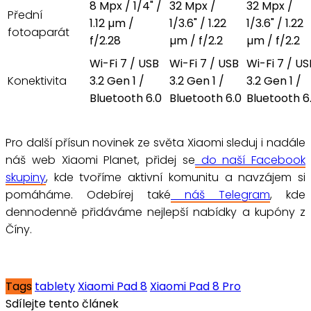
8 Mpx / 1/4" /
32 Mpx /
32 Mpx /
Přední
1.12 µm /
1/3.6" / 1.22
1/3.6" / 1.22
fotoaparát
f/2.28
µm / f/2.2
µm / f/2.2
Wi-Fi 7 / USB
Wi-Fi 7 / USB
Wi-Fi 7 / US
Konektivita
3.2 Gen 1 /
3.2 Gen 1 /
3.2 Gen 1 /
Bluetooth 6.0
Bluetooth 6.0
Bluetooth 6
Pro další přísun novinek ze světa Xiaomi sleduj i nadále
náš web Xiaomi Planet, přidej se
do naší Facebook
skupiny
, kde tvoříme aktivní komunitu a navzájem si
pomáháme. Odebírej také
náš Telegram
, kde
dennodenně přidáváme nejlepší nabídky a kupóny z
Číny.
Tags
tablety
Xiaomi Pad 8
Xiaomi Pad 8 Pro
Sdílejte tento článek