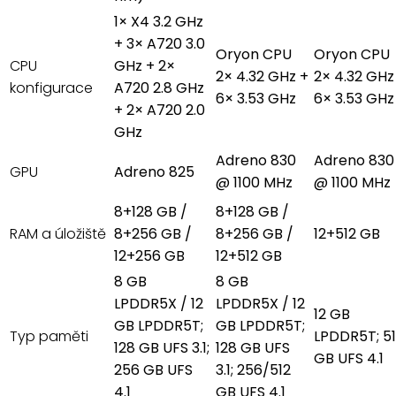
1× X4 3.2 GHz
+ 3× A720 3.0
Oryon CPU
Oryon CPU
CPU
GHz + 2×
2× 4.32 GHz +
2× 4.32 GHz
konfigurace
A720 2.8 GHz
6× 3.53 GHz
6× 3.53 GHz
+ 2× A720 2.0
GHz
Adreno 830
Adreno 830
GPU
Adreno 825
@ 1100 MHz
@ 1100 MHz
8+128 GB /
8+128 GB /
RAM a úložiště
8+256 GB /
8+256 GB /
12+512 GB
12+256 GB
12+512 GB
8 GB
8 GB
LPDDR5X / 12
LPDDR5X / 12
12 GB
GB LPDDR5T;
GB LPDDR5T;
Typ paměti
LPDDR5T; 5
128 GB UFS 3.1;
128 GB UFS
GB UFS 4.1
256 GB UFS
3.1; 256/512
4.1
GB UFS 4.1