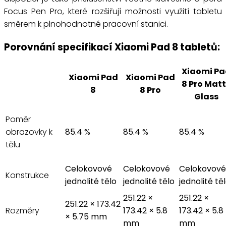
Focus Pen Pro, které rozšiřují možnosti využití tabletu
směrem k plnohodnotné pracovní stanici.
Porovnání specifikací Xiaomi Pad 8 tabletů:
Xiaomi Pa
Xiaomi Pad
Xiaomi Pad
8 Pro Mat
8
8 Pro
Glass
Poměr
obrazovky k
85.4 %
85.4 %
85.4 %
tělu
Celokovové
Celokovové
Celokovové
Konstrukce
jednolité tělo
jednolité tělo
jednolité tě
251.22 ×
251.22 ×
251.22 × 173.42
Rozměry
173.42 × 5.8
173.42 × 5.8
× 5.75 mm
mm
mm