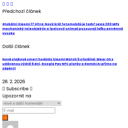
Předchozí článek
Globální Xiaomi 17 Ultra: Nový král fotomobilů je tady! Leica 200 MPx
mechanický teleobjektiv a 1palcový snímač posouvají laťku extrémně
vysoko
Další článek
Nové vlajkové smart hodinky Xiaomi Watch 5 oficiálně: Wear OS s
udávanou výdrží 6 dní, Google Pay NFC platby a Gemini AI přímo na
zápěstí
28. 2. 2026
Subscribe
Upozornit na