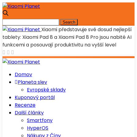
Xiaomi představuje své dosud nejlepší
tablety: Xiaomi Pad 8 a Xiaomi Pad 8 Pro jsou nabité AI
funkcemi a posouvají produktivitu na vyšší level
Domov
Planeta slev
Evropské sklady
Kuponový portál
Recenze
Další články
Smartfony
HyperOS
Nákupy z Číny