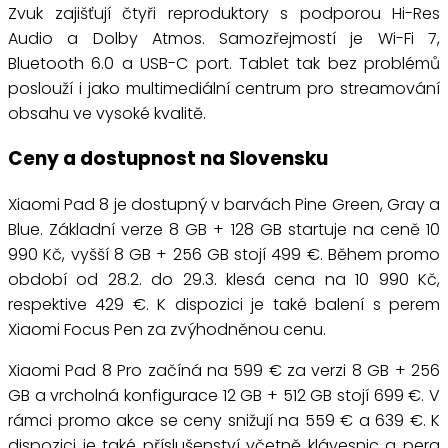
Zvuk zajišťují čtyři reproduktory s podporou Hi-Res
Audio a Dolby Atmos. Samozřejmostí je Wi-Fi 7,
Bluetooth 6.0 a USB-C port. Tablet tak bez problémů
poslouží i jako multimediální centrum pro streamování
obsahu ve vysoké kvalitě.
Ceny a dostupnost na Slovensku
Xiaomi Pad 8 je dostupný v barvách Pine Green, Gray a
Blue. Základní verze 8 GB + 128 GB startuje na ceně 10
990 Kč, vyšší 8 GB + 256 GB stojí 499 €. Během promo
období od 28.2. do 29.3. klesá cena na 10 990 Kč,
respektive 429 €. K dispozici je také balení s perem
Xiaomi Focus Pen za zvýhodněnou cenu.
Xiaomi Pad 8 Pro začíná na 599 € za verzi 8 GB + 256
GB a vrcholná konfigurace 12 GB + 512 GB stojí 699 €. V
rámci promo akce se ceny snižují na 559 € a 639 €. K
dispozici je také příslušenství včetně klávesnic a pera