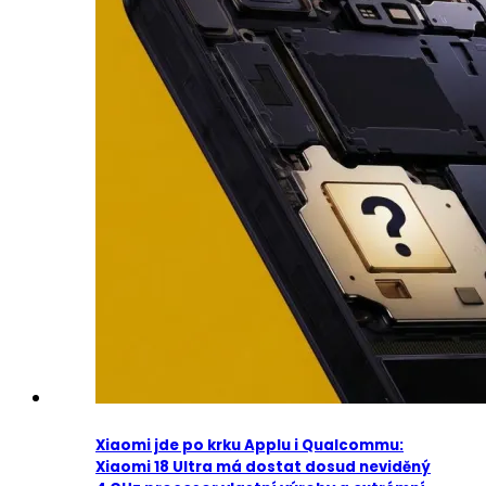
Xiaomi jde po krku Applu i Qualcommu:
Xiaomi 18 Ultra má dostat dosud neviděný