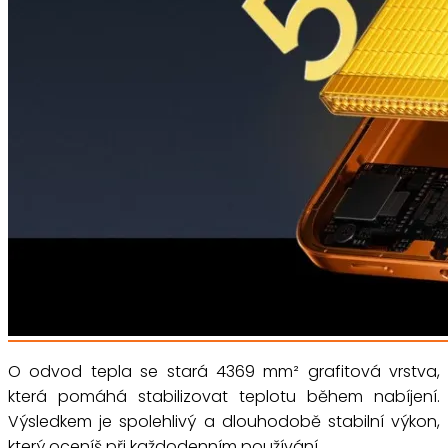
O odvod tepla se stará 4369 mm² grafitová vrstva,
která pomáhá stabilizovat teplotu během nabíjení.
Výsledkem je spolehlivý a dlouhodobě stabilní výkon,
který oceníš při každodenním používání.