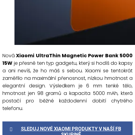
Nová
Xiaomi UltraThin Magnetic Power Bank 5000
15W
je přesně ten typ gadgetu, který si hodíš do kapsy
a ani nevíš, že ho máš s sebou. Xiaomi se tentokrát
zaměřilo na maximální přenosnost, nízkou hmotnost a
elegantní design. Výsledkem je 6 mm tenké tělo,
hmotnost jen 98 gramů a kapacita 5000 mAh, která
postačí pro běžné každodenní dobití chytrého
telefonu.
SLEDUJ NOVÉ XIAOMI PRODUKTY V NAŠÍ FB
SKUPINĚ