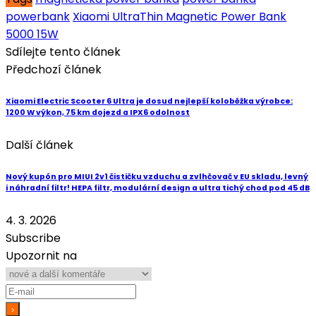
powerbank
Xiaomi UltraThin Magnetic Power Bank
5000 15W
Sdílejte tento článek
Předchozí článek
Xiaomi Electric Scooter 6 Ultra je dosud nejlepší koloběžka výrobce:
1200 W výkon, 75 km dojezd a IPX6 odolnost
Další článek
Nový kupón pro MIUI 2v1 čističku vzduchu a zvlhčovač v EU skladu, levný
i náhradní filtr! HEPA filtr, modulární design a ultra tichý chod pod 45 dB
4. 3. 2026
Subscribe
Upozornit na