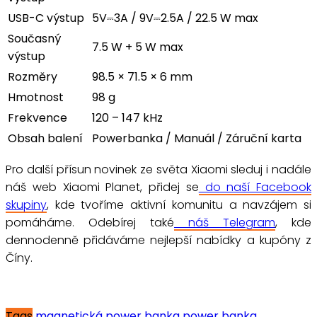
USB-C výstup
5V⎓3A / 9V⎓2.5A / 22.5 W max
Současný
7.5 W + 5 W max
výstup
Rozměry
98.5 × 71.5 × 6 mm
Hmotnost
98 g
Frekvence
120 – 147 kHz
Obsah balení
Powerbanka / Manuál / Záruční karta
Pro další přísun novinek ze světa Xiaomi sleduj i nadále
náš web Xiaomi Planet, přidej se
do naší Facebook
skupiny
, kde tvoříme aktivní komunitu a navzájem si
pomáháme. Odebírej také
náš Telegram
, kde
dennodenně přidáváme nejlepší nabídky a kupóny z
Číny.
Tags
magnetická power banka
power banka