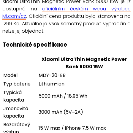
Xiaomi UltraThin Magnetic Power Bank 5000 15W je již
dostupná na
oficiálním českém webu výrobce
Mi.com/cz
. Oficiální cena produktu byla stanovena na
1299 Kč. Aktuálně je však samotný produkt vyprodán a
nelze jej objednat.
Technické specifikace
Xiaomi UltraThin Magnetic Power
Bank 5000 15W
Model
MDY-20-EB
Typ baterie
Lithium-ion
Typická
5000 mAh / 18.95 Wh
kapacita
Jmenovitá
3000 mAh (5V⎓2A)
kapacita
Bezdrátový
15 W max / iPhone 7.5 W max
výstup