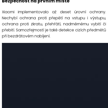
Bezpečnost na prvním místě
Xiaomi implementovalo až deset úrovní ochrany.
Nechybí ochrana proti přepětí na vstupu i výstupu,
ochrana proti zkratu, přehřátí, nadměrnému vybití či
přebití. Samozřejmostí je také detekce cizích předmětů
při bezdrátovém nabíjení.