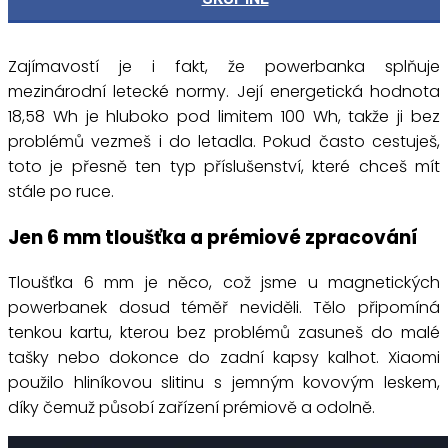
Zajímavostí je i fakt, že powerbanka splňuje
mezinárodní letecké normy. Její energetická hodnota
18,58 Wh je hluboko pod limitem 100 Wh, takže ji bez
problémů vezmeš i do letadla. Pokud často cestuješ,
toto je přesně ten typ příslušenství, které chceš mít
stále po ruce.
Jen 6 mm tloušťka a prémiové zpracování
Tloušťka 6 mm je něco, což jsme u magnetických
powerbanek dosud téměř neviděli. Tělo připomíná
tenkou kartu, kterou bez problémů zasuneš do malé
tašky nebo dokonce do zadní kapsy kalhot. Xiaomi
použilo hliníkovou slitinu s jemným kovovým leskem,
díky čemuž působí zařízení prémiově a odolně.