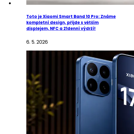
Toto je Xiaomi Smart Band 10 Pro: Známe
kompletní design, přijde s větším
displejem, NFC a 21denní výdrží!
6. 5. 2026