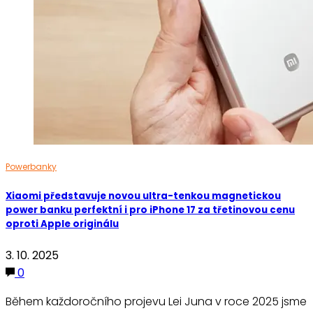
Powerbanky
Xiaomi představuje novou ultra-tenkou magnetickou
power banku perfektní i pro iPhone 17 za třetinovou cenu
oproti Apple originálu
3. 10. 2025
0
Během každoročního projevu Lei Juna v roce 2025 jsme