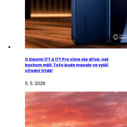
O Xiaomi 17T a 17T Pro víme vše dříve, než
bychom měli: Toto bude masakr ve vyšší
střední třídě!
5. 5. 2026