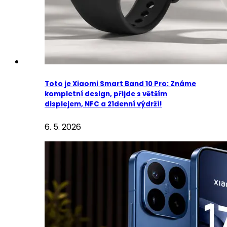
Toto je Xiaomi Smart Band 10 Pro: Známe
kompletní design, přijde s větším
displejem, NFC a 21denní výdrží!
6. 5. 2026