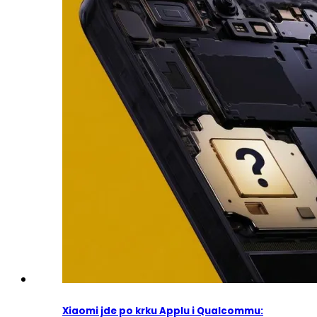
Xiaomi jde po krku Applu i Qualcommu: