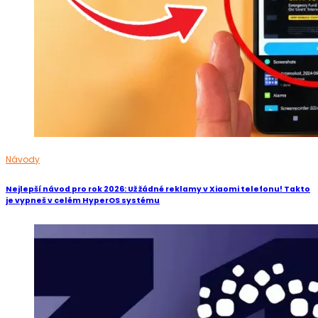
Návody
Nejlepší návod pro rok 2026: Už žádné reklamy v Xiaomi telefonu! Takto
je vypneš v celém HyperOS systému