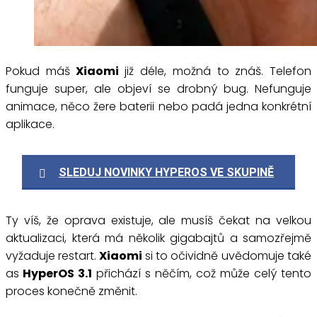
Pokud máš
Xiaomi
již déle, možná to znáš. Telefon
funguje super, ale objeví se drobný bug. Nefunguje
animace, něco žere baterii nebo padá jedna konkrétní
aplikace.
SLEDUJ NOVINKY HYPEROS VE SKUPINĚ
Ty víš, že oprava existuje, ale musíš čekat na velkou
aktualizaci, která má několik gigabajtů a samozřejmě
vyžaduje restart.
Xiaomi
si to očividně uvědomuje také
as
HyperOS 3.1
přichází s něčím, což může celý tento
proces konečně změnit.