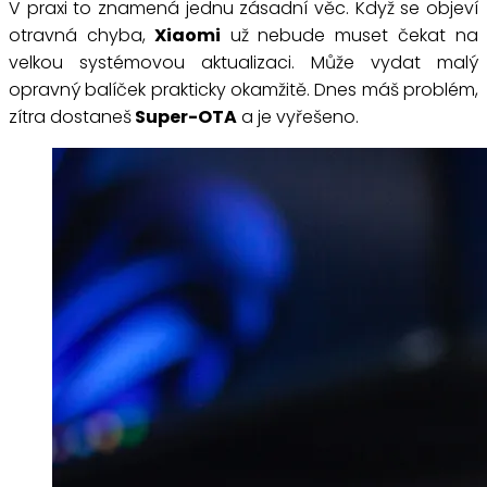
V praxi to znamená jednu zásadní věc. Když se objeví
otravná chyba,
Xiaomi
už nebude muset čekat na
velkou systémovou aktualizaci. Může vydat malý
opravný balíček prakticky okamžitě. Dnes máš problém,
zítra dostaneš
Super-OTA
a je vyřešeno.