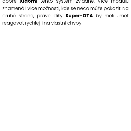
dobře
Xiaomi
tento systém zvládne. Více modulů
znamená i více možností, kde se něco může pokazit. Na
druhé straně, právě díky
Super-OTA
by měli umět
reagovat rychleji i na vlastní chyby.