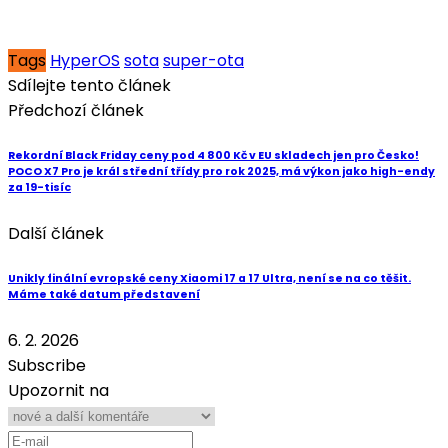
Tags
HyperOS
sota
super-ota
Sdílejte tento článek
Předchozí článek
Rekordní Black Friday ceny pod 4 800 Kč v EU skladech jen pro Česko!
POCO X7 Pro je král střední třídy pro rok 2025, má výkon jako high-endy
za 19-tisíc
Další článek
Unikly finální evropské ceny Xiaomi 17 a 17 Ultra, není se na co těšit.
Máme také datum představení
6. 2. 2026
Subscribe
Upozornit na