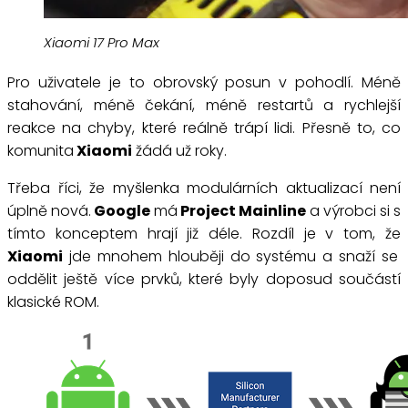
Xiaomi 17 Pro Max
Pro uživatele je to obrovský posun v pohodlí. Méně
stahování, méně čekání, méně restartů a rychlejší
reakce na chyby, které reálně trápí lidi. Přesně to, co
komunita
Xiaomi
žádá už roky.
Třeba říci, že myšlenka modulárních aktualizací není
úplně nová.
Google
má
Project Mainline
a výrobci si s
tímto konceptem hrají již déle. Rozdíl je v tom, že
Xiaomi
jde mnohem hlouběji do systému a snaží se
oddělit ještě více prvků, které byly doposud součástí
klasické ROM.