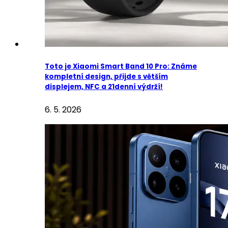
Toto je Xiaomi Smart Band 10 Pro: Známe
kompletní design, přijde s větším
displejem, NFC a 21denní výdrží!
6. 5. 2026