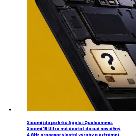
Xiaomi jde po krku Applu i Qualcommu:
Xiaomi 18 Ultra má dostat dosud neviděný
4 GHz procesor vlastní výroby a extrémní