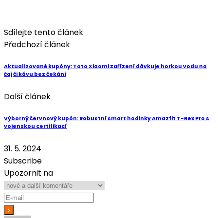
Sdílejte tento článek
Předchozí článek
Aktualizované kupóny: Toto Xiaomi zařízení dávkuje horkou vodu na
čaj či kávu bez čekání
Další článek
Výborný červnový kupón: Robustní smart hodinky Amazfit T-Rex Pro s
vojenskou certifikací
31. 5. 2024
Subscribe
Upozornit na