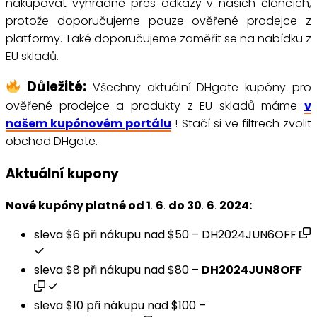
nakupovat výhradně přes odkazy v našich článcích,
protože doporučujeme pouze ověřené prodejce z
platformy. Také doporučujeme zaměřit se na nabídku z
EU skladů.
Důležité:
Všechny aktuální DHgate kupóny pro
ověřené prodejce a produkty z EU skladů máme
v
našem kupónovém portálu
! Stačí si ve filtrech zvolit
obchod DHgate.
Aktuální kupony
Nové kupóny platné od 1
.
6
.
do 30
.
6
.
2024:
sleva $6 při nákupu nad $50 –
DH2024JUN6OFF
sleva $8 při nákupu nad $80 –
DH2024JUN8OFF
sleva $10 při nákupu nad $100 –