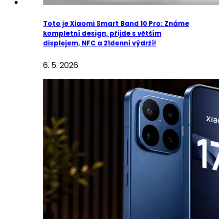
Toto je Xiaomi Smart Band 10 Pro: Známe
kompletní design, přijde s větším
displejem, NFC a 21denní výdrží!
6. 5. 2026