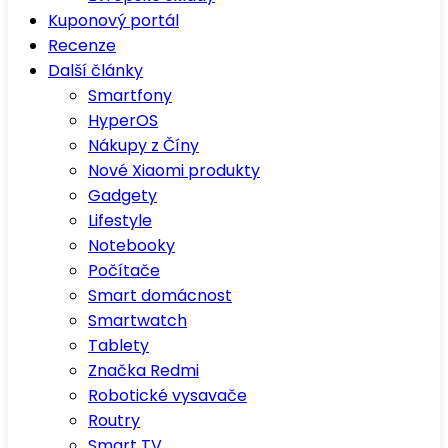
Kuponový portál
Recenze
Další články
Smartfony
HyperOS
Nákupy z Číny
Nové Xiaomi produkty
Gadgety
Lifestyle
Notebooky
Počítače
Smart domácnost
Smartwatch
Tablety
Značka Redmi
Robotické vysavače
Routry
Smart TV