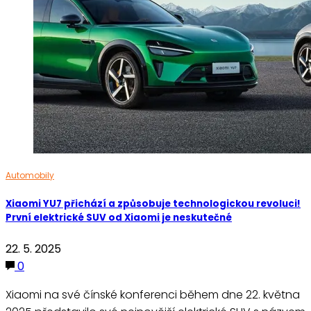
Automobily
Xiaomi YU7 přichází a způsobuje technologickou revoluci!
První elektrické SUV od Xiaomi je neskutečné
22. 5. 2025
0
Xiaomi na své čínské konferenci během dne 22. května