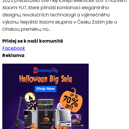
2025 představilo své nejnovější elektrické SUV s názvem
Xiaomi YU7, které přináší kombinaci elegantního
designu, revolučních technologií a výjimečného
výkonu. Největší Xiaomi skupina v Česku Zatím jde o
čínskou premiéru, no…
Přidej se k naší komunitě
Facebook
Reklama