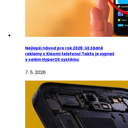
Nejlepší návod pro rok 2026: Už žádné
reklamy v Xiaomi telefonu! Takto je vypneš
v celém HyperOS systému
7. 5. 2026