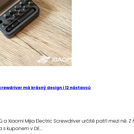
Screwdriver má krásný design i 12 nástavců
 a Xiaomi Mijia Electric Screwdriver určitě patří mezi ně. 
na s kuponem v DE…