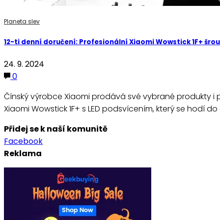
Planeta slev
12-ti denní doručení: Profesionální Xiaomi Wowstick 1F+ šr
24. 9. 2024
0
Čínský výrobce Xiaomi prodává své vybrané produkty i 
Xiaomi Wowstick 1F+ s LED podsvícením, který se hodí do
Přidej se k naší komunitě
Facebook
Reklama