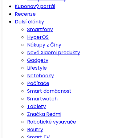
Kuponový portál
Recenze
Další články
Smartfony
HyperOS
Nákupy z Číny
Nové Xiaomi produkty
Gadgety
Lifestyle
Notebooky
Počítače
Smart domácnost
Smartwatch
Tablety
Značka Redmi
Robotické vysavače
Routry
Smart TV