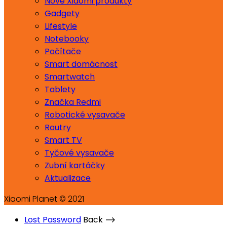
Nové Xiaomi produkty
Gadgety
Lifestyle
Notebooky
Počítače
Smart domácnost
Smartwatch
Tablety
Značka Redmi
Robotické vysavače
Routry
Smart TV
Tyčové vysavače
Zubní kartáčky
Aktualizace
Xiaomi Planet © 2021
Lost Password
Back ⟶