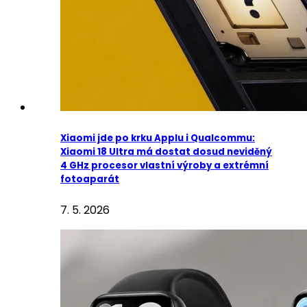
Xiaomi jde po krku Applu i Qualcommu:
Xiaomi 18 Ultra má dostat dosud neviděný
4 GHz procesor vlastní výroby a extrémní
fotoaparát
7. 5. 2026