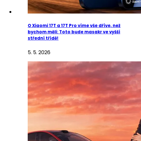
O Xiaomi 17T a 17T Pro víme vše dříve, než
bychom měli: Toto bude masakr ve vyšší
střední třídě!
5. 5. 2026