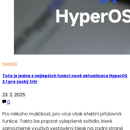
HyperOS
Toto je jedna z nejlepších funkcí nové aktualizace HyperOS
2.1 pro český trh!
23. 2. 2025
0
Pro někoho maličkost, pro více však efektní přídavná
funkce. Takto lze popsat vylepšené svítidlo, které
samozřejmě využívá vestavěný blesk na zadní straně