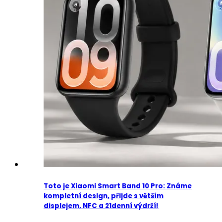
Toto je Xiaomi Smart Band 10 Pro: Známe
kompletní design, přijde s větším
displejem, NFC a 21denní výdrží!