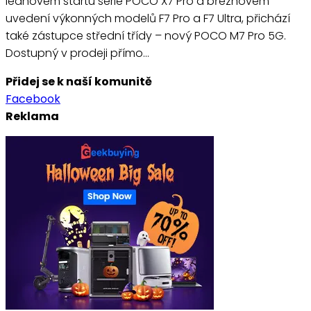
lednovém startu série POCO X7 Pro a březnovém
uvedení výkonných modelů F7 Pro a F7 Ultra, přichází
také zástupce střední třídy – nový POCO M7 Pro 5G.
Dostupný v prodeji přímo…
Přidej se k naší komunitě
Facebook
Reklama