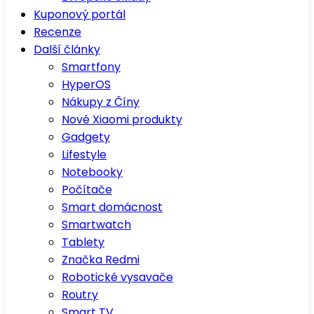
Kuponový portál
Recenze
Další články
Smartfony
HyperOS
Nákupy z Číny
Nové Xiaomi produkty
Gadgety
Lifestyle
Notebooky
Počítače
Smart domácnost
Smartwatch
Tablety
Značka Redmi
Robotické vysavače
Routry
Smart TV