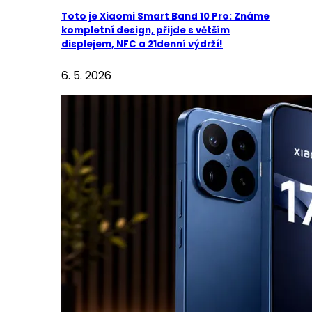
Toto je Xiaomi Smart Band 10 Pro: Známe
kompletní design, přijde s větším
displejem, NFC a 21denní výdrží!
6. 5. 2026