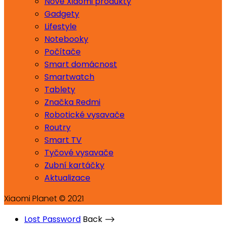
Nové Xiaomi produkty
Gadgety
Lifestyle
Notebooky
Počítače
Smart domácnost
Smartwatch
Tablety
Značka Redmi
Robotické vysavače
Routry
Smart TV
Tyčové vysavače
Zubní kartáčky
Aktualizace
Xiaomi Planet © 2021
Lost Password
Back ⟶