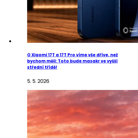
O Xiaomi 17T a 17T Pro víme vše dříve, než
bychom měli: Toto bude masakr ve vyšší
střední třídě!
5. 5. 2026