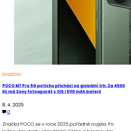
Smartfony
POCO M7 Pro 5G potichu přichází na globální trh: Za 4500
Kč má Sony fotoaparát s OIS i 5110 mAh baterii
8. 4. 2025
0
Značka POCO se v roce 2025 pořádně rozjela. Po