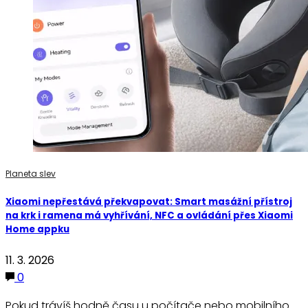
Planeta slev
Xiaomi nepřestává překvapovat: Smart masážní přístroj
na krk i ramena má vyhřívání, NFC a ovládání přes Xiaomi
Home appku
11. 3. 2026
0
Pokud trávíš hodně času u počítače nebo mobilního