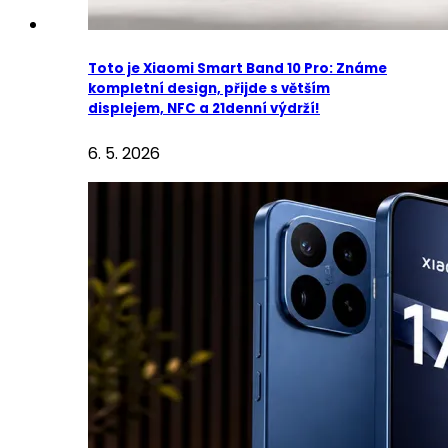
Toto je Xiaomi Smart Band 10 Pro: Známe
kompletní design, přijde s větším
displejem, NFC a 21denní výdrží!
6. 5. 2026