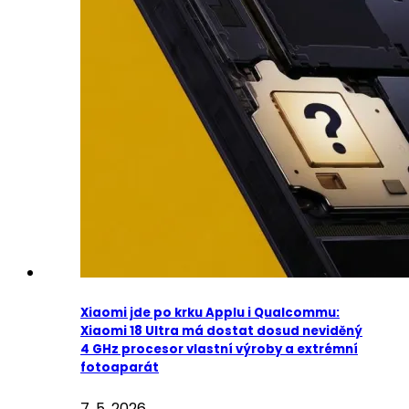
Xiaomi jde po krku Applu i Qualcommu:
Xiaomi 18 Ultra má dostat dosud neviděný
4 GHz procesor vlastní výroby a extrémní
fotoaparát
7. 5. 2026