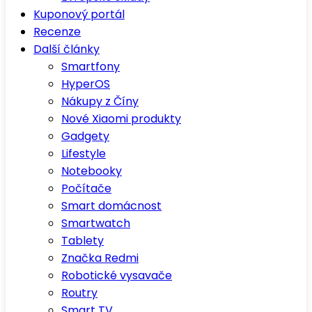
Kuponový portál
Recenze
Další články
Smartfony
HyperOS
Nákupy z Číny
Nové Xiaomi produkty
Gadgety
Lifestyle
Notebooky
Počítače
Smart domácnost
Smartwatch
Tablety
Značka Redmi
Robotické vysavače
Routry
Smart TV