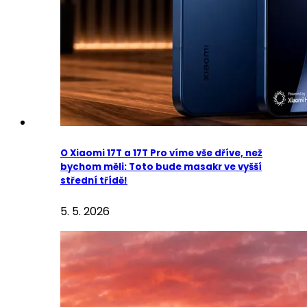
O Xiaomi 17T a 17T Pro víme vše dříve, než
bychom měli: Toto bude masakr ve vyšší
střední třídě!
5. 5. 2026