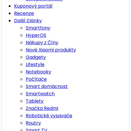
Kuponový portál
Recenze
Další články
Smartfony
HyperOS
Nákupy z Číny
Nové Xiaomi produkty
Gadgety
Lifestyle
Notebooky
Počítače
Smart domácnost
Smartwatch
Tablety
Značka Redmi
Robotické vysavače
Routry
Smart TV