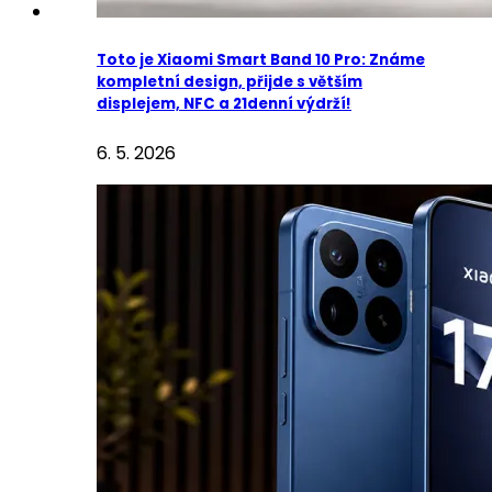
Toto je Xiaomi Smart Band 10 Pro: Známe
kompletní design, přijde s větším
displejem, NFC a 21denní výdrží!
6. 5. 2026