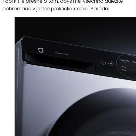
Tool Kit je přesně o tom, abys měl všechno důležité
pohromadě v jedné praktické krabici. Parádní…