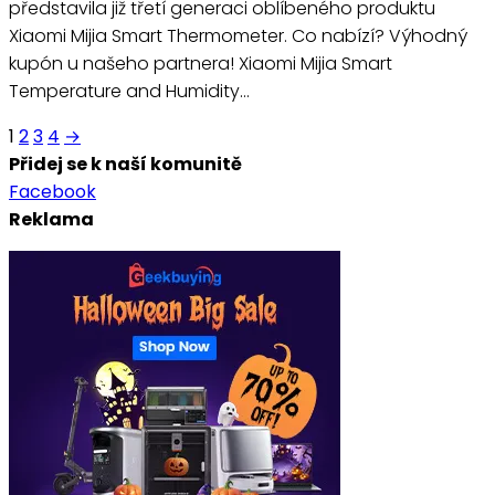
představila již třetí generaci oblíbeného produktu
Xiaomi Mijia Smart Thermometer. Co nabízí? Výhodný
kupón u našeho partnera! Xiaomi Mijia Smart
Temperature and Humidity…
Stránkování
1
2
3
4
→
Přidej se k naší komunitě
příspěvků
Facebook
Reklama