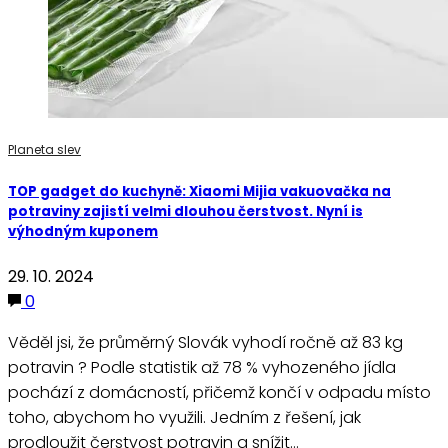
Planeta slev
TOP gadget do kuchyně: Xiaomi Mijia vakuovačka na
potraviny zajistí velmi dlouhou čerstvost. Nyní is
výhodným kuponem
29. 10. 2024
0
Věděl jsi, že průměrný Slovák vyhodí ročně až 83 kg
potravin ? Podle statistik až 78 % vyhozeného jídla
pochází z domácností, přičemž končí v odpadu místo
toho, abychom ho využili. Jedním z řešení, jak
prodloužit čerstvost potravin a snížit…