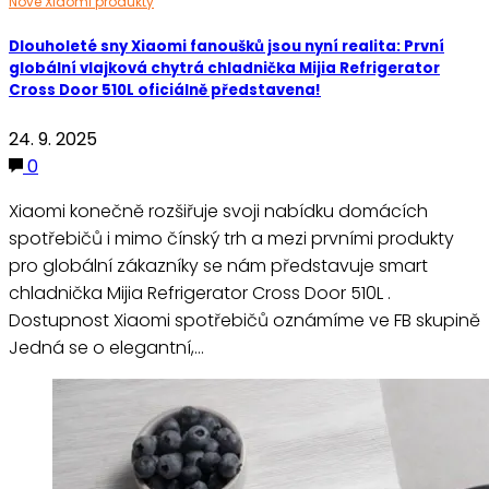
Nové Xiaomi produkty
Dlouholeté sny Xiaomi fanoušků jsou nyní realita: První
globální vlajková chytrá chladnička Mijia Refrigerator
Cross Door 510L oficiálně představena!
24. 9. 2025
0
Xiaomi konečně rozšiřuje svoji nabídku domácích
spotřebičů i mimo čínský trh a mezi prvními produkty
pro globální zákazníky se nám představuje smart
chladnička Mijia Refrigerator Cross Door 510L .
Dostupnost Xiaomi spotřebičů oznámíme ve FB skupině
Jedná se o elegantní,…