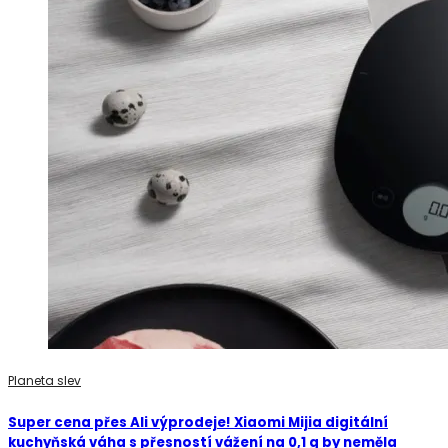
Planeta slev
Super cena přes Ali výprodeje! Xiaomi Mijia digitální
kuchyňská váha s přesností vážení na 0,1 g by neměla