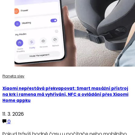
Planeta slev
Xiaomi nepřestává překvapovat: Smart masážní přístroj
na krk i ramena má vyhřívání, NFC a ovládání přes Xiaomi
Home appku
11. 3. 2026
0
Pokud trávíš hodně času u počítače nebo mobilního