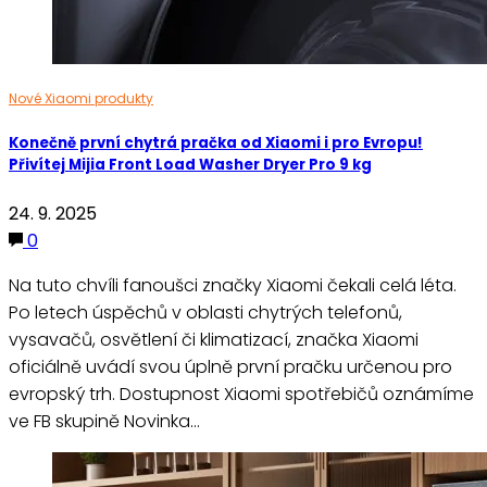
Nové Xiaomi produkty
Konečně první chytrá pračka od Xiaomi i pro Evropu!
Přivítej Mijia Front Load Washer Dryer Pro 9 kg
24. 9. 2025
0
Na tuto chvíli fanoušci značky Xiaomi čekali celá léta.
Po letech úspěchů v oblasti chytrých telefonů,
vysavačů, osvětlení či klimatizací, značka Xiaomi
oficiálně uvádí svou úplně první pračku určenou pro
evropský trh. Dostupnost Xiaomi spotřebičů oznámíme
ve FB skupině Novinka…