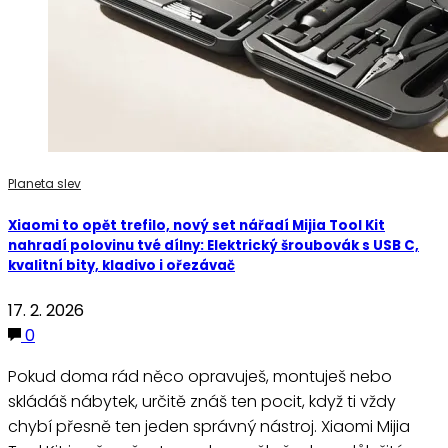
Planeta slev
Xiaomi to opět trefilo, nový set nářadí Mijia Tool Kit
nahradí polovinu tvé dílny: Elektrický šroubovák s USB C,
kvalitní bity, kladivo i ořezávač
17. 2. 2026
0
Pokud doma rád něco opravuješ, montuješ nebo
skládáš nábytek, určitě znáš ten pocit, když ti vždy
chybí přesně ten jeden správný nástroj. Xiaomi Mijia