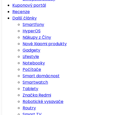
Kuponový portál
Recenze
Další články
Smartfony
HyperOS
Nákupy z Číny
Nové Xiaomi produkty
Gadgety
Lifestyle
Notebooky
Počítače
Smart domácnost
Smartwatch
Tablety
Značka Redmi
Robotické vysavače
Routry
Smart TV