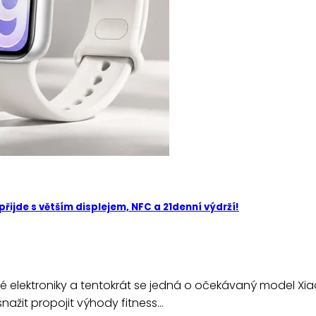
řijde s větším displejem, NFC a 21denní výdrží!
elné elektroniky a tentokrát se jedná o očekávaný model X
snažit propojit výhody fitness…