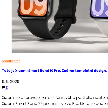
Smartwatch
Toto je Xiaomi Smart Band 10 Pro: Známe kompletní design, p
6. 5. 2026
0
Xiaomi se připravuje na rozšíření svého portfolia nosit
Xiaomi Smart Band 10, přichází i verze Pro, která se bude 