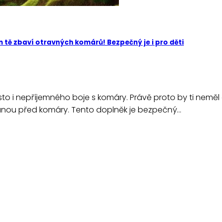
 tě zbaví otravných komárů! Bezpečný je i pro děti
to i nepříjemného boje s komáry. Právě proto by ti neměl
ranou před komáry. Tento doplněk je bezpečný…