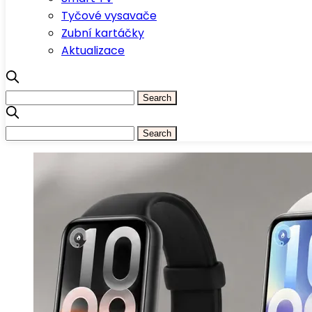
Tyčové vysavače
Zubní kartáčky
Aktualizace