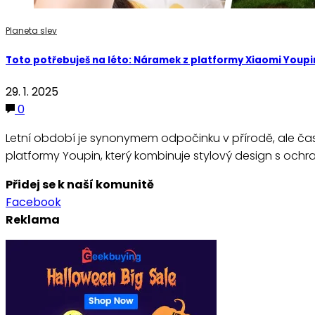
Planeta slev
Toto potřebuješ na léto: Náramek z platformy Xiaomi Youpin
29. 1. 2025
0
Letní období je synonymem odpočinku v přírodě, ale čas
platformy Youpin, který kombinuje stylový design s och
Přidej se k naší komunitě
Facebook
Reklama