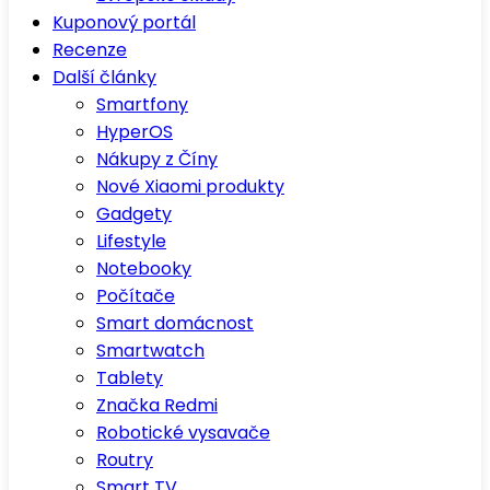
Kuponový portál
Recenze
Další články
Smartfony
HyperOS
Nákupy z Číny
Nové Xiaomi produkty
Gadgety
Lifestyle
Notebooky
Počítače
Smart domácnost
Smartwatch
Tablety
Značka Redmi
Robotické vysavače
Routry
Smart TV