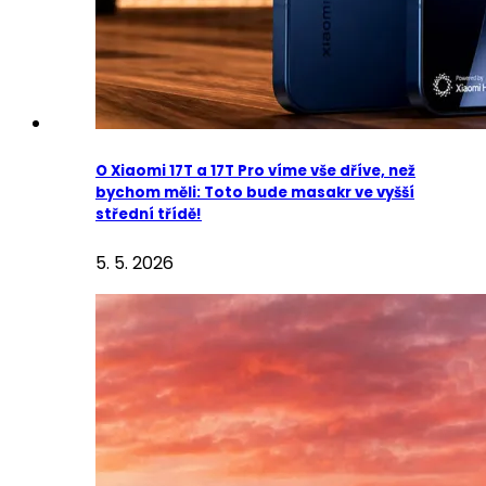
O Xiaomi 17T a 17T Pro víme vše dříve, než
bychom měli: Toto bude masakr ve vyšší
střední třídě!
5. 5. 2026