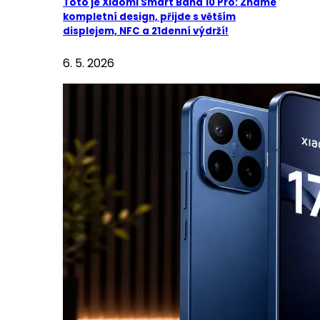
Toto je Xiaomi Smart Band 10 Pro: Známe
kompletní design, přijde s větším
displejem, NFC a 21denní výdrží!
6. 5. 2026