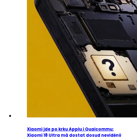
Xiaomi jde po krku Applu i Qualcommu:
Xiaomi 18 Ultra má dostat dosud neviděný