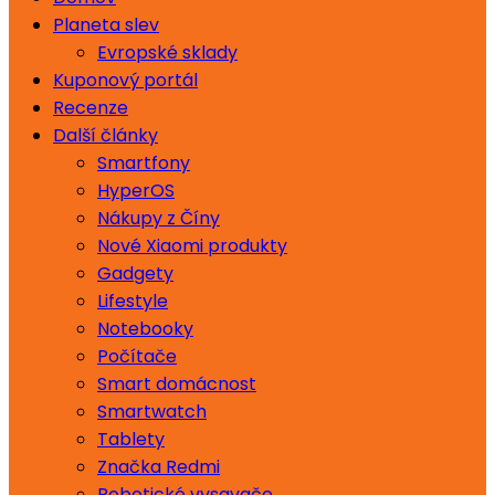
Planeta slev
Evropské sklady
Kuponový portál
Recenze
Další články
Smartfony
HyperOS
Nákupy z Číny
Nové Xiaomi produkty
Gadgety
Lifestyle
Notebooky
Počítače
Smart domácnost
Smartwatch
Tablety
Značka Redmi
Robotické vysavače