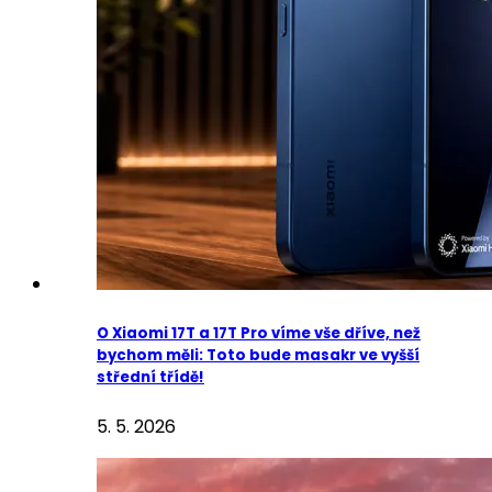
O Xiaomi 17T a 17T Pro víme vše dříve, než
bychom měli: Toto bude masakr ve vyšší
střední třídě!
5. 5. 2026