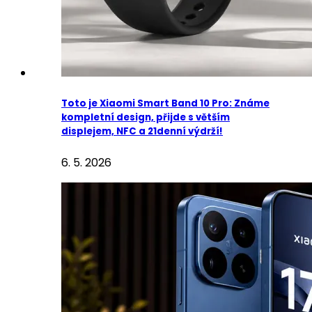
Toto je Xiaomi Smart Band 10 Pro: Známe
kompletní design, přijde s větším
displejem, NFC a 21denní výdrží!
6. 5. 2026