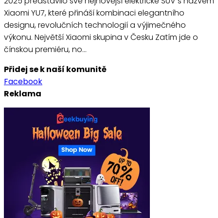
2025 představilo své nejnovější elektrické SUV s názvem
Xiaomi YU7, které přináší kombinaci elegantního
designu, revolučních technologií a výjimečného
výkonu. Největší Xiaomi skupina v Česku Zatím jde o
čínskou premiéru, no…
Přidej se k naší komunitě
Facebook
Reklama