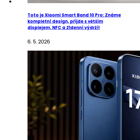
Toto je Xiaomi Smart Band 10 Pro: Známe
kompletní design, přijde s větším
displejem, NFC a 21denní výdrží!
6. 5. 2026