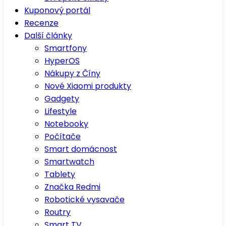
Kuponový portál
Recenze
Další články
Smartfony
HyperOS
Nákupy z Číny
Nové Xiaomi produkty
Gadgety
Lifestyle
Notebooky
Počítače
Smart domácnost
Smartwatch
Tablety
Značka Redmi
Robotické vysavače
Routry
Smart TV