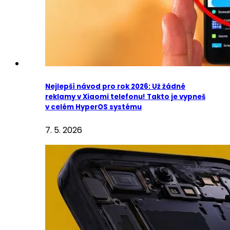
Nejlepší návod pro rok 2026: Už žádné
reklamy v Xiaomi telefonu! Takto je vypneš
v celém HyperOS systému
7. 5. 2026