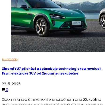
Automobily
Xiaomi YU7 přichází a způsobuje technologickou revoluci!
První elektrické SUV od Xiaomi je neskutečné
22. 5. 2025
0
Xiaomi na své čínské konferenci během dne 22. května