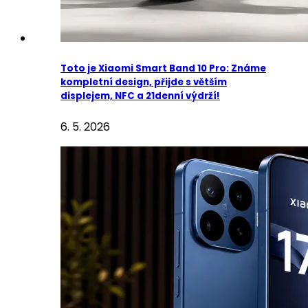
Toto je Xiaomi Smart Band 10 Pro: Známe
kompletní design, přijde s větším
displejem, NFC a 21denní výdrží!
6. 5. 2026