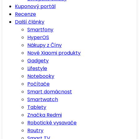
Kuponový portál
Recenze
Další články
Smartfony
HyperOS
Nákupy z Číny
Nové Xiaomi produkty
Gadgety
Lifestyle
Notebooky
Počítače
Smart domácnost
Smartwatch
Tablety
Značka Redmi
Robotické vysavače
Routry
Smart TV