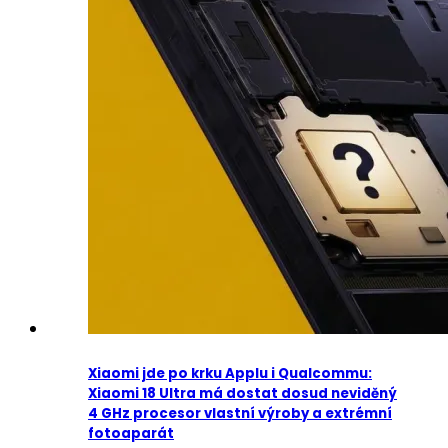
Xiaomi jde po krku Applu i Qualcommu:
Xiaomi 18 Ultra má dostat dosud neviděný
4 GHz procesor vlastní výroby a extrémní
fotoaparát