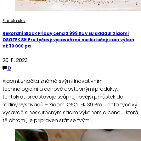
Planeta slev
Rekordní Black Friday cena 2 999 Kč v EU skladu! Xiaomi
OSOTEK S9 Pro tyčový vysavač má neskutečný sací výkon
až 30 000 pa
20. 11. 2023
0
Xiaomi, značka známá svými inovativními
technologiemi a cenově dostupnými produkty,
tentokrát představuje svůj nejnovější přírůstek do
rodiny vysavačů – Xiaomi OSOTEK S9 Pro. Tento tyčový
vysavač s neskutečným sacím výkonem a cenou, která
tě ohromí, je připraven stát se tvým…