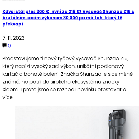
Kdysi stál přes 300 €, nyní za 216 €! Vysavač Shunzao Z15 s
brutálním sacím výkonem 30 000 pa má tah, který tě
překvapí
7. 11. 2023
0
Představujeme ti nový tyčový vysavač Shunzao Z15,
který nabízí vysoký sací výkon, unikátní podlahový
kartáč a bohaté balení. Značka Shunzao je sice méně
známá, no patří do širokého ekosystému značky
Xiaomi. I proto jsme se rozhodli novinku otestovat a
více…