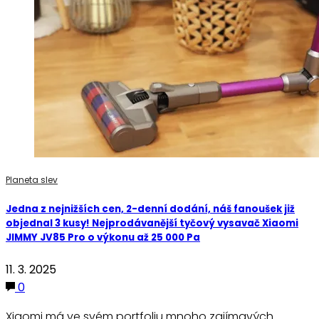
Planeta slev
Jedna z nejnižších cen, 2-denní dodání, náš fanoušek již
objednal 3 kusy! Nejprodávanější tyčový vysavač Xiaomi
JIMMY JV85 Pro o výkonu až 25 000 Pa
11. 3. 2025
0
Xiaomi má ve svém portfoliu mnoho zajímavých