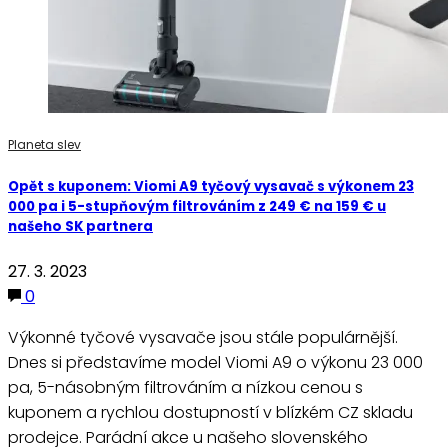
Planeta slev
Opět s kuponem: Viomi A9 tyčový vysavač s výkonem 23
000 pa i 5-stupňovým filtrováním z 249 € na 159 € u
našeho SK partnera
27. 3. 2023
0
Výkonné tyčové vysavače jsou stále populárnější.
Dnes si představíme model Viomi A9 o výkonu 23 000
pa, 5-násobným filtrováním a nízkou cenou s
kuponem a rychlou dostupností v blízkém CZ skladu
prodejce. Parádní akce u našeho slovenského