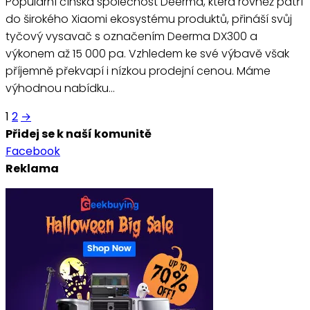
Populární čínská společnost Deerma, která rovněž patří
do širokého Xiaomi ekosystému produktů, přináší svůj
tyčový vysavač s označením Deerma DX300 a
výkonem až 15 000 pa. Vzhledem ke své výbavě však
příjemně překvapí i nízkou prodejní cenou. Máme
výhodnou nabídku…
Stránkování
1
2
→
Přidej se k naší komunitě
příspěvků
Facebook
Reklama