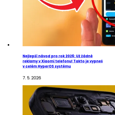
Nejlepší návod pro rok 2026: Už žádné
reklamy v Xiaomi telefonu! Takto je vypneš
v celém HyperOS systému
7. 5. 2026