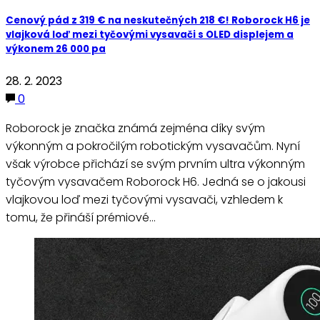
Cenový pád z 319 € na neskutečných 218 €! Roborock H6 je
vlajková loď mezi tyčovými vysavači s OLED displejem a
výkonem 26 000 pa
28. 2. 2023
0
Roborock je značka známá zejména díky svým
výkonným a pokročilým robotickým vysavačům. Nyní
však výrobce přichází se svým prvním ultra výkonným
tyčovým vysavačem Roborock H6. Jedná se o jakousi
vlajkovou loď mezi tyčovými vysavači, vzhledem k
tomu, že přináší prémiové…