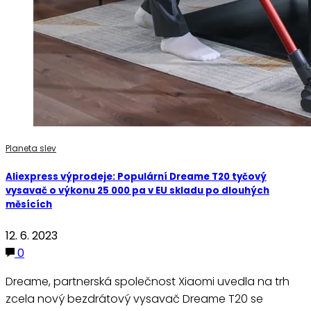
Planeta slev
Aliexpress výprodeje: Populární Dreame T20 tyčový
vysavač o výkonu 25 000 pa v EU skladu po dlouhých
měsících
12. 6. 2023
0
Dreame, partnerská společnost Xiaomi uvedla na trh
zcela nový bezdrátový vysavač Dreame T20 se