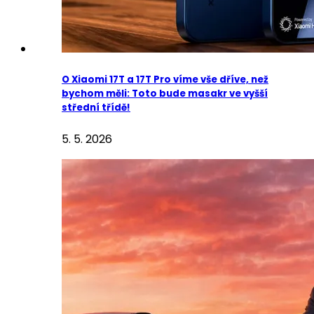
O Xiaomi 17T a 17T Pro víme vše dříve, než
bychom měli: Toto bude masakr ve vyšší
střední třídě!
5. 5. 2026