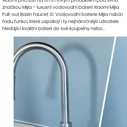
Xiaomi přichází na trh s novým produktem pod svou
značkou Mijia – luxusní vodovodní baterií Xiaomi Mijia
Pull-out Basin Faucet S1. Vodovodní baterie Mijia nabízí
řadu funkcí, které uspokojí i ty nejnáročnější uživatele
hledající kvalitní baterii do své koupelny nebo…