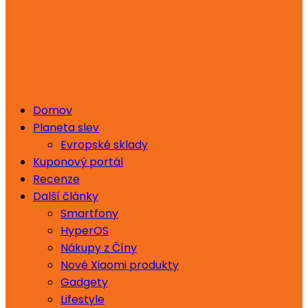
Domov
Planeta slev
Evropské sklady
Kuponový portál
Recenze
Další články
Smartfony
HyperOS
Nákupy z Číny
Nové Xiaomi produkty
Gadgety
Lifestyle