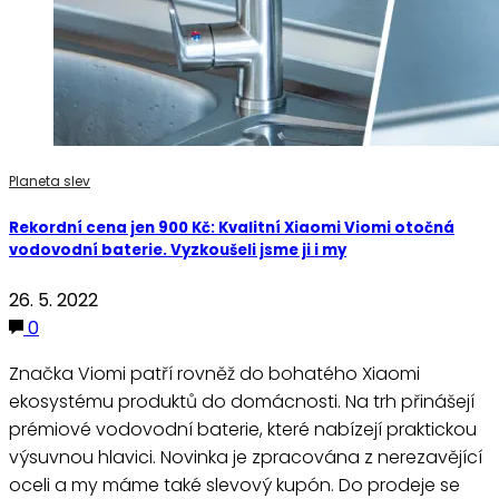
Planeta slev
Rekordní cena jen 900 Kč: Kvalitní Xiaomi Viomi otočná
vodovodní baterie. Vyzkoušeli jsme ji i my
26. 5. 2022
0
Značka Viomi patří rovněž do bohatého Xiaomi
ekosystému produktů do domácnosti. Na trh přinášejí
prémiové vodovodní baterie, které nabízejí praktickou
výsuvnou hlavici. Novinka je zpracována z nerezavějící
oceli a my máme také slevový kupón. Do prodeje se