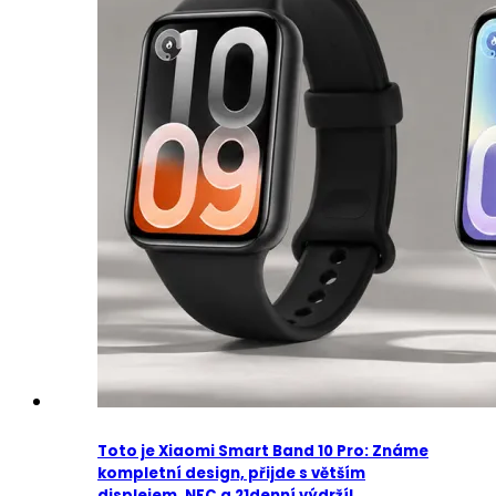
Toto je Xiaomi Smart Band 10 Pro: Známe
kompletní design, přijde s větším
displejem, NFC a 21denní výdrží!