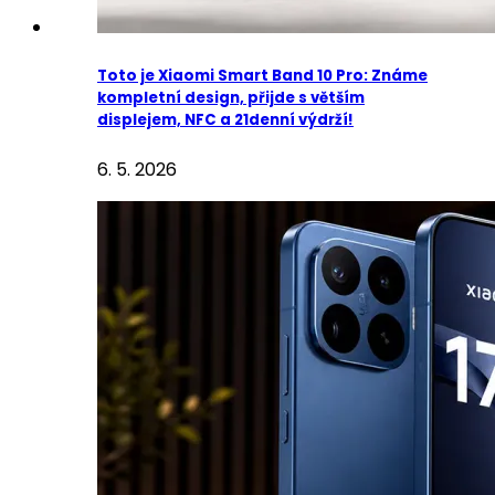
Toto je Xiaomi Smart Band 10 Pro: Známe
kompletní design, přijde s větším
displejem, NFC a 21denní výdrží!
6. 5. 2026