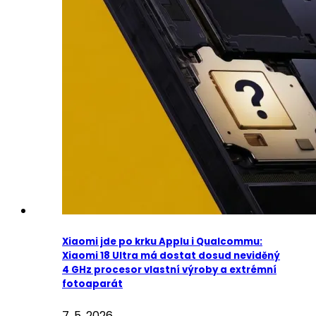
Xiaomi jde po krku Applu i Qualcommu:
Xiaomi 18 Ultra má dostat dosud neviděný
4 GHz procesor vlastní výroby a extrémní
fotoaparát
7. 5. 2026