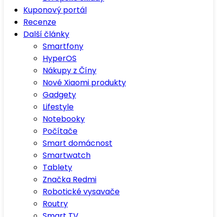
Kuponový portál
Recenze
Další články
Smartfony
HyperOS
Nákupy z Číny
Nové Xiaomi produkty
Gadgety
Lifestyle
Notebooky
Počítače
Smart domácnost
Smartwatch
Tablety
Značka Redmi
Robotické vysavače
Routry
Smart TV