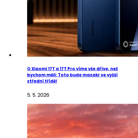
O Xiaomi 17T a 17T Pro víme vše dříve, než
bychom měli: Toto bude masakr ve vyšší
střední třídě!
5. 5. 2026