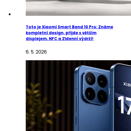
Toto je Xiaomi Smart Band 10 Pro: Známe
kompletní design, přijde s větším
displejem, NFC a 21denní výdrží!
6. 5. 2026