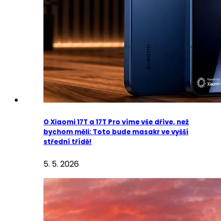
O Xiaomi 17T a 17T Pro víme vše dříve, než
bychom měli: Toto bude masakr ve vyšší
střední třídě!
5. 5. 2026