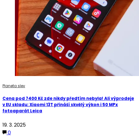
Planeta slev
Cena pod 7400 Kč zde nikdy předtím nebyla! Ali výprodeje
v EU skladu: Xiaomi 13T přináší skvělý výkon i 50 MPx
fotoaparát Leica
19. 3. 2025
0