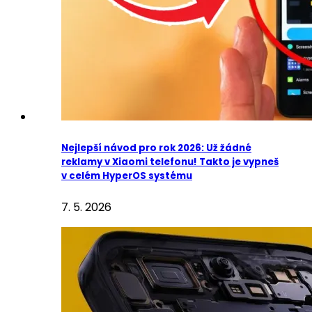
Nejlepší návod pro rok 2026: Už žádné
reklamy v Xiaomi telefonu! Takto je vypneš
v celém HyperOS systému
7. 5. 2026