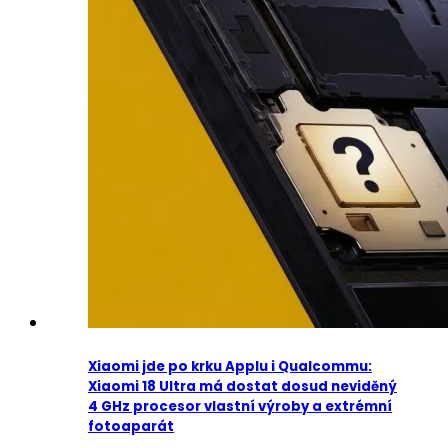
Xiaomi jde po krku Applu i Qualcommu:
Xiaomi 18 Ultra má dostat dosud neviděný
4 GHz procesor vlastní výroby a extrémní
fotoaparát