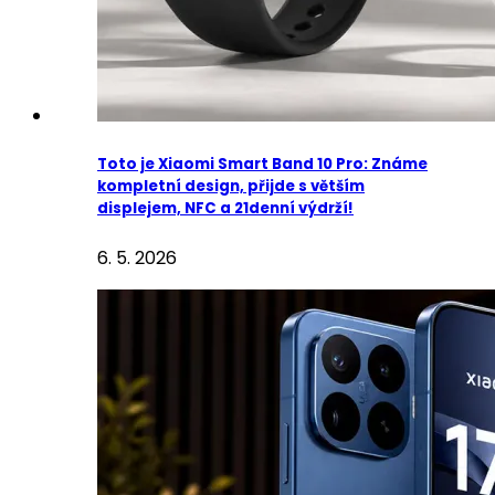
Toto je Xiaomi Smart Band 10 Pro: Známe
kompletní design, přijde s větším
displejem, NFC a 21denní výdrží!
6. 5. 2026