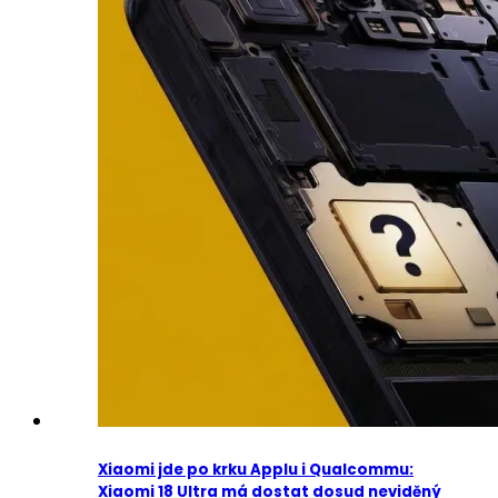
Xiaomi jde po krku Applu i Qualcommu:
Xiaomi 18 Ultra má dostat dosud neviděný