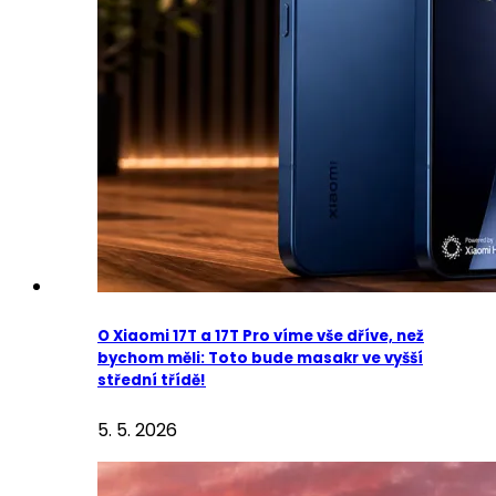
O Xiaomi 17T a 17T Pro víme vše dříve, než
bychom měli: Toto bude masakr ve vyšší
střední třídě!
5. 5. 2026