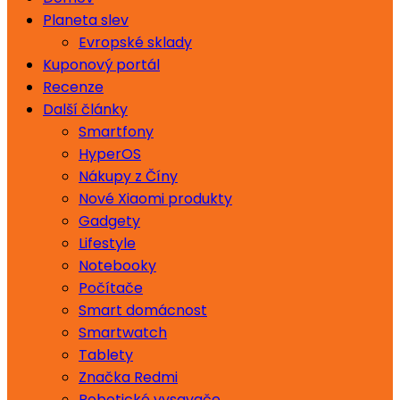
Planeta slev
Evropské sklady
Kuponový portál
Recenze
Další články
Smartfony
HyperOS
Nákupy z Číny
Nové Xiaomi produkty
Gadgety
Lifestyle
Notebooky
Počítače
Smart domácnost
Smartwatch
Tablety
Značka Redmi
Robotické vysavače