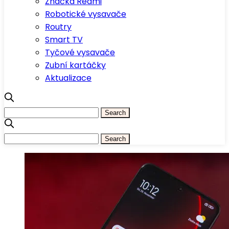
Značka Redmi
Robotické vysavače
Routry
Smart TV
Tyčové vysavače
Zubní kartáčky
Aktualizace