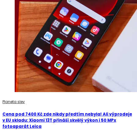
Planeta slev
Cena pod 7400 Kč zde nikdy předtím nebyla! Ali výprodeje
v EU skladu: Xiaomi 13T přináší skvělý výkon i 50 MPx
fotoaparát Leica