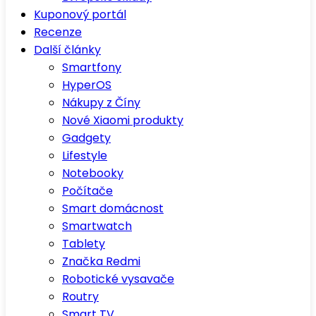
Kuponový portál
Recenze
Další články
Smartfony
HyperOS
Nákupy z Číny
Nové Xiaomi produkty
Gadgety
Lifestyle
Notebooky
Počítače
Smart domácnost
Smartwatch
Tablety
Značka Redmi
Robotické vysavače
Routry
Smart TV