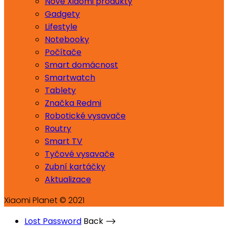
Nové Xiaomi produkty
Gadgety
Lifestyle
Notebooky
Počítače
Smart domácnost
Smartwatch
Tablety
Značka Redmi
Robotické vysavače
Routry
Smart TV
Tyčové vysavače
Zubní kartáčky
Aktualizace
Xiaomi Planet © 2021
Lost Password
Back ⟶