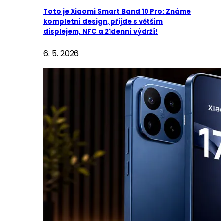
Toto je Xiaomi Smart Band 10 Pro: Známe
kompletní design, přijde s větším
displejem, NFC a 21denní výdrží!
6. 5. 2026