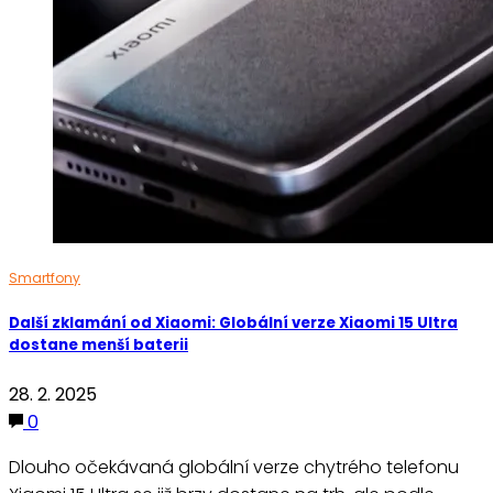
Smartfony
Další zklamání od Xiaomi: Globální verze Xiaomi 15 Ultra
dostane menší baterii
28. 2. 2025
0
Dlouho očekávaná globální verze chytrého telefonu