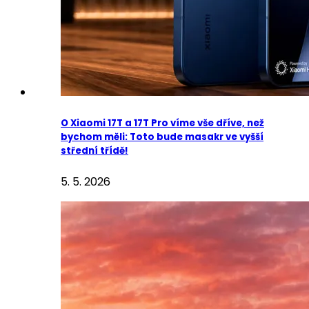
O Xiaomi 17T a 17T Pro víme vše dříve, než
bychom měli: Toto bude masakr ve vyšší
střední třídě!
5. 5. 2026