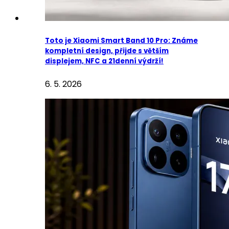
Toto je Xiaomi Smart Band 10 Pro: Známe
kompletní design, přijde s větším
displejem, NFC a 21denní výdrží!
6. 5. 2026