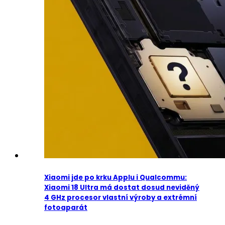
Xiaomi jde po krku Applu i Qualcommu:
Xiaomi 18 Ultra má dostat dosud neviděný
4 GHz procesor vlastní výroby a extrémní
fotoaparát