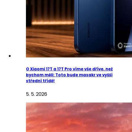
O Xiaomi 17T a 17T Pro víme vše dříve, než
bychom měli: Toto bude masakr ve vyšší
střední třídě!
5. 5. 2026