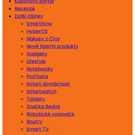
Kuponový portál
Recenze
Další články
Smartfony
HyperOS
Nákupy z Číny
Nové Xiaomi produkty
Gadgety
Lifestyle
Notebooky
Počítače
Smart domácnost
Smartwatch
Tablety
Značka Redmi
Robotické vysavače
Routry
Smart TV