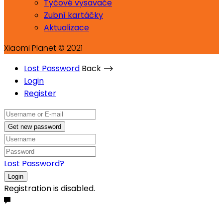
Tyčové vysavače
Zubní kartáčky
Aktualizace
Xiaomi Planet © 2021
Lost Password
Back ⟶
Login
Register
Get new password
Lost Password?
Login
Registration is disabled.