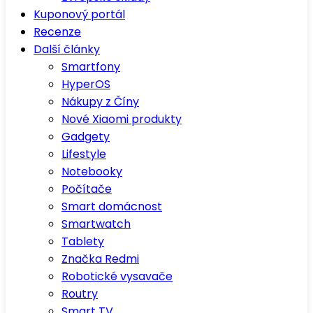
Kuponový portál
Recenze
Další články
Smartfony
HyperOS
Nákupy z Číny
Nové Xiaomi produkty
Gadgety
Lifestyle
Notebooky
Počítače
Smart domácnost
Smartwatch
Tablety
Značka Redmi
Robotické vysavače
Routry
Smart TV