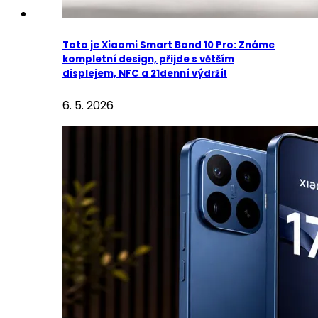
Toto je Xiaomi Smart Band 10 Pro: Známe
kompletní design, přijde s větším
displejem, NFC a 21denní výdrží!
6. 5. 2026