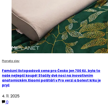
Planeta slev
Famózní listopadová cena pro Česko jen 700 Kč, byla to
naše nejlepší koupě! Stačily dvě noci na inovativním
anatomickém Xiaomi polštáři v Pro verzi a bolest krku je
pryč
4. 11. 2025
0