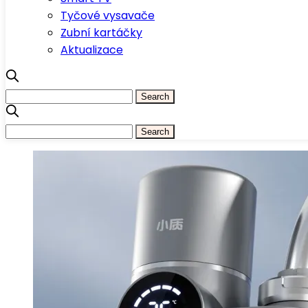
Tyčové vysavače
Zubní kartáčky
Aktualizace