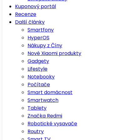
Kuponový portál
Recenze
Další články
Smartfony
HyperOS
Nákupy z Číny
Nové Xiaomi produkty
Gadgety
Lifestyle
Notebooky
Počítače
Smart domácnost
Smartwatch
Tablety
Značka Redmi
Robotické vysavače
Routry
Smart TV