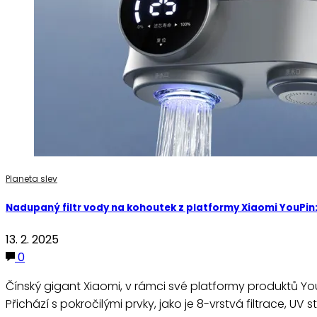
Planeta slev
Nadupaný filtr vody na kohoutek z platformy Xiaomi YouPin: 
13. 2. 2025
0
Čínský gigant Xiaomi, v rámci své platformy produktů Yo
Přichází s pokročilými prvky, jako je 8-vrstvá filtrace, UV st