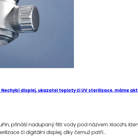
Nechybí displej, ukazatel teploty či UV sterilizace, máme ak
uPin, přináší nadupaný filtr vody pod názvem Xiaozhi, kte
erilizace či digitální displej, díky čemuž patří…