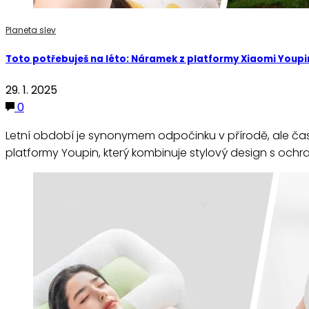
Planeta slev
Toto potřebuješ na léto: Náramek z platformy Xiaomi Youpin
29. 1. 2025
0
Letní období je synonymem odpočinku v přírodě, ale čas
platformy Youpin, který kombinuje stylový design s och