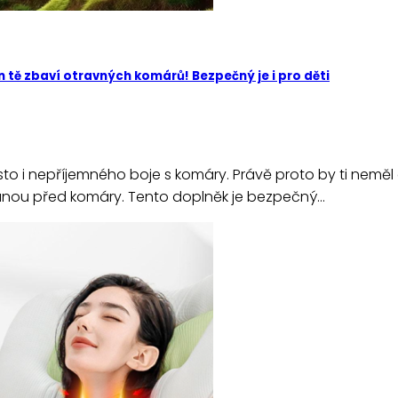
 tě zbaví otravných komárů! Bezpečný je i pro děti
to i nepříjemného boje s komáry. Právě proto by ti neměl
ranou před komáry. Tento doplněk je bezpečný…