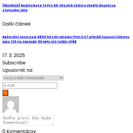
[RECENZE] Redmi Note 14 Pro 5G: Dlouhá výdrž a skvělý displej ve
stylovém těle
Další článek
Rekordní cena pod 4800 Kč v EU skladu! POCO X7 přináší luxusní výbavu
jako 120 Hz AMOLED, 50 MPx OIS foťák i IP68
17. 3. 2025
Subscribe
Upozornit na
0
Komentárov