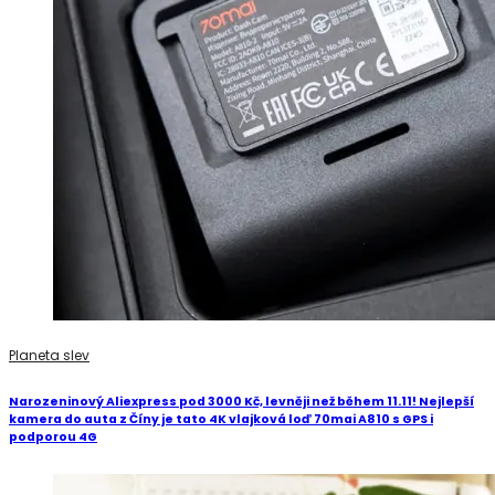
Planeta slev
Narozeninový Aliexpress pod 3000 Kč, levněji než během 11.11! Nejlepší
kamera do auta z Číny je tato 4K vlajková loď 70mai A810 s GPS i
podporou 4G