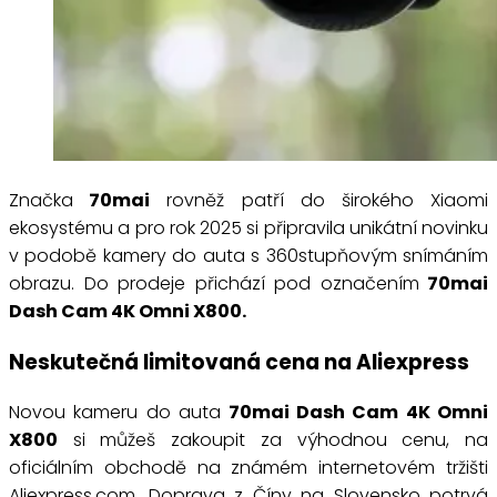
Značka
70mai
rovněž patří do širokého Xiaomi
ekosystému a pro rok 2025 si připravila unikátní novinku
v podobě kamery do auta s 360stupňovým snímáním
obrazu. Do prodeje přichází pod označením
70mai
Dash Cam 4K Omni X800.
Neskutečná limitovaná cena na Aliexpress
Novou kameru do auta
70mai Dash Cam 4K Omni
X800
si můžeš zakoupit za výhodnou cenu, na
oficiálním obchodě na známém internetovém tržišti
Aliexpress.com. Doprava z Číny na Slovensko potrvá