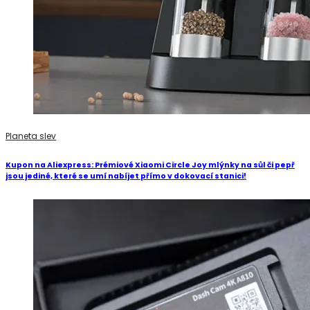
Planeta slev
Kupon na Aliexpress: Prémiové Xiaomi Circle Joy mlýnky na sůl či pepř
jsou jediné, které se umí nabíjet přímo v dokovací stanici!