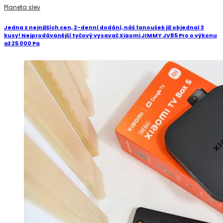
Planeta slev
Jedna z nejnižších cen, 2-denní dodání, náš fanoušek již objednal 3
kusy! Nejprodávanější tyčový vysavač Xiaomi JIMMY JV85 Pro o výkonu
až 25 000 Pa