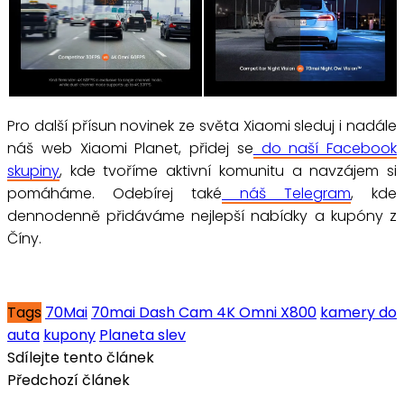
Pro další přísun novinek ze světa Xiaomi sleduj i nadále
náš web Xiaomi Planet, přidej se
do naší Facebook
skupiny
, kde tvoříme aktivní komunitu a navzájem si
pomáháme. Odebírej také
náš Telegram
, kde
dennodenně přidáváme nejlepší nabídky a kupóny z
Číny.
Tags
70Mai
70mai Dash Cam 4K Omni X800
kamery do
auta
kupony
Planeta slev
Sdílejte tento článek
Předchozí článek