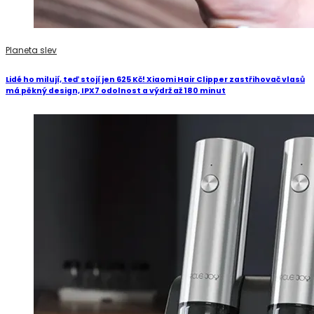
Planeta slev
Lidé ho milují, teď stojí jen 625 Kč! Xiaomi Hair Clipper zastřihovač vlasů
má pěkný design, IPX7 odolnost a výdrž až 180 minut