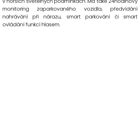
v horších světelných podmínkách. Má také 24hodinový
monitoring zaparkovaného vozidla, předvídání
nahrávání při nárazu, smart parkování či smart
ovládání funkcí hlasem.