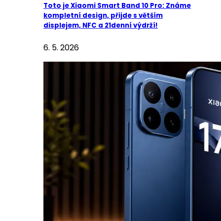
Toto je Xiaomi Smart Band 10 Pro: Známe
kompletní design, přijde s větším
displejem, NFC a 21denní výdrží!
6. 5. 2026