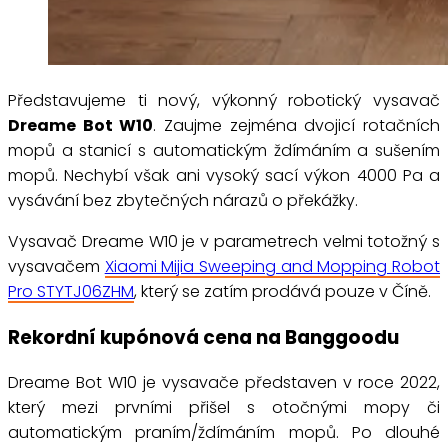
Představujeme ti nový, výkonný robotický vysavač
Dreame Bot W10
. Zaujme zejména dvojicí rotačních
mopů a stanicí s automatickým ždímáním a sušením
mopů. Nechybí však ani vysoký sací výkon 4000 Pa a
vysávání bez zbytečných nárazů o překážky.
Vysavač Dreame W10 je v parametrech velmi totožný s
vysavačem
Xiaomi Mijia Sweeping and Mopping Robot
Pro STYTJ06ZHM
, který se zatím prodává pouze v Číně.
Rekordní kupónová cena na Banggoodu
Dreame Bot W10 je vysavače představen v roce 2022,
který mezi prvními přišel s otočnými mopy či
automatickým praním/ždímáním mopů. Po dlouhé