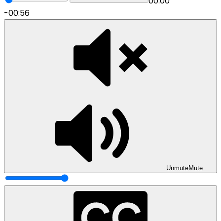
00:00
-00:56
Unmute
Mute