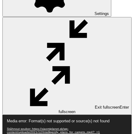
Settings
Exit fullscreen
Enter
fullscreen
Video
Media error: Format(s) not supported or source(s) not found
přehrávač
Stáhnout soubor: https://xiaomiplanet.sk/wp-
content/uploads/2021/12/Intelligently_plans_for_carpets..mp4?_=1