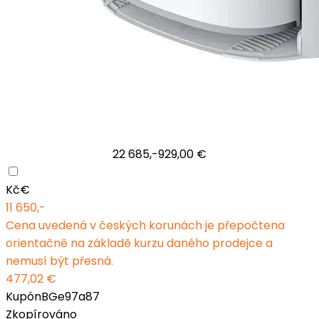
22 685,-
929,00 €
Kč
€
11 650,-
Cena uvedená v českých korunách je přepočtena
orientačně na základě kurzu daného prodejce a
nemusí být přesná.
477,02 €
Kupón
BGe97a87
Zkopírováno