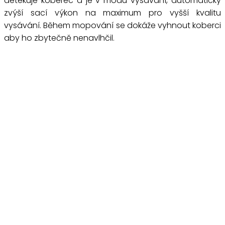
detekuje koberec a je v módu vysávání, automaticky
zvýší sací výkon na maximum pro vyšší kvalitu
vysávání. Během mopování se dokáže vyhnout koberci
aby ho zbytečně nenavlhčil.