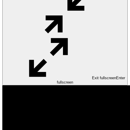
Exit fullscreen
Enter
fullscreen