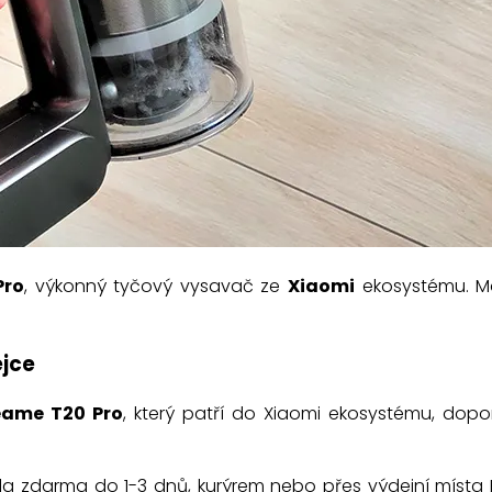
Pro
, výkonný tyčový vysavač ze
Xiaomi
ekosystému. Má
ejce
eame T20 Pro
, který patří do Xiaomi ekosystému, dop
a zdarma do 1-3 dnů, kurýrem nebo přes výdejní místa