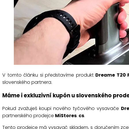
V tomto článku si představíme produkt
Dreame T20 
slovenského partnera.
Máme i exkluzivní kupón u slovenského prod
Pokud zvažuješ koupi nového tyčového vysavače
Dr
partnerského prodejce
MiStores
.
cs
.
Tento prodejce má vysavač skladem, s doručením zcel