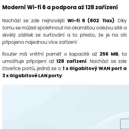
Moderní Wi-fi 6 a podpora až 128 zařízení
Nachází se zde nejnovější
Wi-fi 6 (802
.
11ax)
. Díky
tomu se můžeš spolehnout na okamžitou odezvu sítě a
skvělý zážitek ze surfování a to přesto, že je na síti
připojeno najednou více zařízení.
Router má vnitřní paměť o kapacitě až
256 MB
, ta
umožňuje připojení až
128 zařízení
. Nachází se zde
čtveřice portů, jedná se o
1 x Gigabitový WAN port a
3 x Gigabitové LAN porty
.