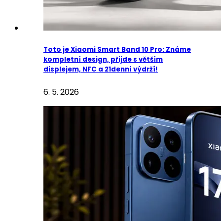
Toto je Xiaomi Smart Band 10 Pro: Známe
kompletní design, přijde s větším
displejem, NFC a 21denní výdrží!
6. 5. 2026