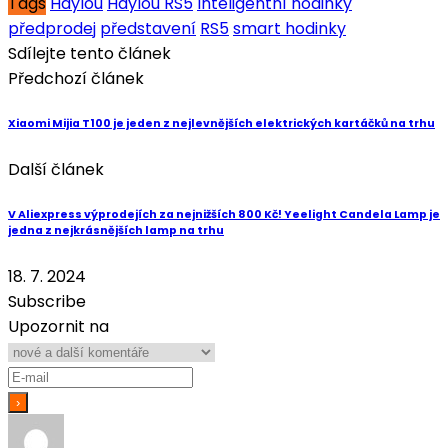
Tags
Haylou
Haylou RS5
Inteligentní hodinky
předprodej
představení
RS5
smart hodinky
Sdílejte tento článek
Předchozí článek
Xiaomi Mijia T100 je jeden z nejlevnějších elektrických kartáčků na trhu
Další článek
V Aliexpress výprodejích za nejnižších 800 Kč! Yeelight Candela Lamp je
jedna z nejkrásnějších lamp na trhu
18. 7. 2024
Subscribe
Upozornit na