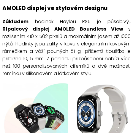
AMOLED displej ve stylovém designu
Základem
hodinek Haylou RS5 je působivý.,
01palcový displej AMOLED Boundless View
s
rozlišením 410 x 502 pixelů a maximálním jasem až 1000
nýtů. Hodinky jsou zality v kovu s elegantním kovovým
rámečkem a váží pouhých 51 g., přičemž tloušťka je
přibližně 10, 5 mm. Z pohledu přizpůsobení nabízí více
než 100 personalizovaných ciferníků a dvě možnosti
řemínku v silikonovém a látkovém stylu.