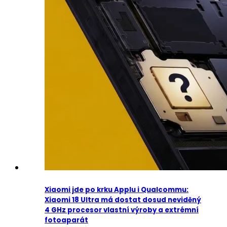
Xiaomi jde po krku Applu i Qualcommu:
Xiaomi 18 Ultra má dostat dosud neviděný
4 GHz procesor vlastní výroby a extrémní
fotoaparát