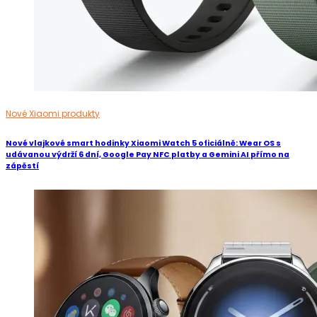
Nové Xiaomi produkty
Nové vlajkové smart hodinky Xiaomi Watch 5 oficiálně: Wear OS s
udávanou výdrží 6 dní, Google Pay NFC platby a Gemini AI přímo na
zápěstí