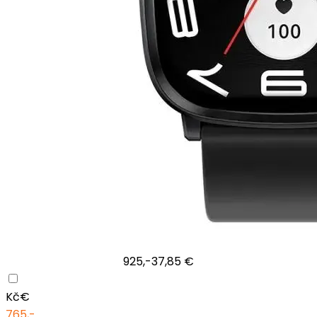
925,-
37,85 €
Kč
€
765,-