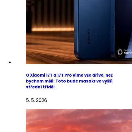
O Xiaomi 17T a 17T Pro víme vše dříve, než
bychom měli: Toto bude masakr ve vyšší
střední třídě!
5. 5. 2026