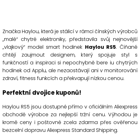
Značka Haylou, která je stálicí v rámci čínských výrobců
„malé“ chytré elektroniky, představila svůj nejnovější
„vlajkový“ model smart hodinek
Haylou RS5
. Číňané
chtějí zaujmout designem, který spojuje styl s
funkčností a inspiraci si nepochybně bere iu chytrých
hodinek od Applu, ale nezaostávají ani v monitorování
zdraví, fitness funkcích a překvapují nízkou cenou.
Perfektní dvojice kuponů!
Haylou RS5 jsou dostupné přímo v oficiálním Aliexpress
obchodě výrobce za nejlepší tržní cenu. Výhodou je
kromě ceny i poštovné zcela zdarma přes ověřenou
bezcelní dopravu Aliexpress Standard Shipping.