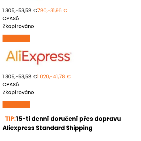
1 305,-
53,58 €
780,-
31,96 €
CPAS6
Zkopírováno
Využít
slevu
1 305,-
53,58 €
1 020,-
41,78 €
CPAS6
Zkopírováno
Využít
slevu
TIP:
15-ti denní doručení přes dopravu
Aliexpress Standard Shipping