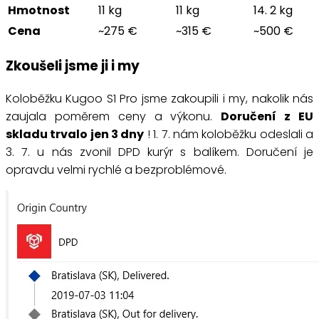
Hmotnost
11 kg
11 kg
14. 2 kg
Cena
~275 €
~315 €
~500 €
Zkoušeli jsme ji i my
Koloběžku Kugoo S1 Pro jsme zakoupili i my, nakolik nás
zaujala poměrem ceny a výkonu.
Doručení z EU
skladu trvalo jen 3 dny
! 1. 7. nám koloběžku odeslali a
3. 7. u nás zvonil DPD kurýr s balíkem. Doručení je
opravdu velmi rychlé a bezproblémové.