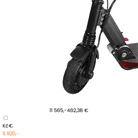
11 565,-
462,38 €
Kč
€
5 920,-