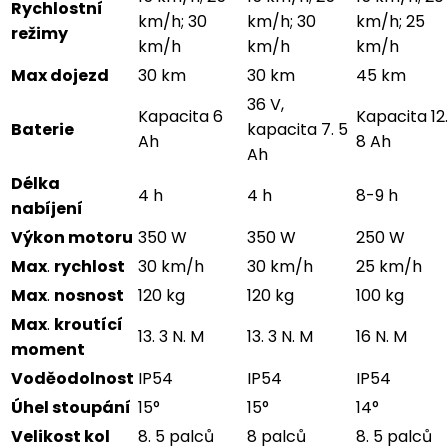
Rychlostní
km/h; 30
km/h; 30
km/h; 25
režimy
km/h
km/h
km/h
Max dojezd
30 km
30 km
45 km
36 V,
Kapacita 6
Kapacita 12.
Baterie
kapacita 7. 5
Ah
8 Ah
Ah
Délka
4 h
4 h
8-9 h
nabíjení
Výkon motoru
350 W
350 W
250 W
Max
.
rychlost
30 km/h
30 km/h
25 km/h
Max
.
nosnost
120 kg
120 kg
100 kg
Max
.
kroutící
13. 3 N. M
13. 3 N. M
16 N. M
moment
Voděodolnost
IP54
IP54
IP54
Úhel stoupání
15°
15°
14°
Velikost kol
8. 5 palců
8 palců
8. 5 palců