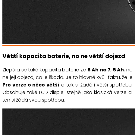
Větší kapacita baterie, no ne větší dojezd
Zlepšila se také kapacita baterie ze
6 Ah na 7
,
5 Ah
, no
ne její dojezd, co je škoda. Je to hlavně kvůli faktu, že je
Pro verze o něco větší
a tak si žádá i větší spotřebu.
Obsahuje také LCD displej stejně jako klasická verze ai
ten si žádá svou spotřebu.