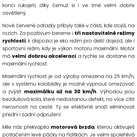
konci rukojetí, díky čemuž si i ve tmě velmi dobře
osvětlený.
Nové červené odrazky přibyly také v části, kde stojíš, na
rozích. Za pozitivum bereme i
tři nastavitelné režimy
rychlosti
, k dispozici je eko režim pro delší dojezd, ale i
sportovní režim, kdy je výkon motoru maximální. Motor
má
velmi dobrou akceleraci
a rychle se dostane na
maximální rychlost.
Maximální rychlost je od výroby omezena na 25 km/h,
ale v systému koloběžky je možné vypnout omezovač
a zvýšit
maximálku až na 30 km/h
. Výhodou jsou
bezdušová kola, které nedostanou defekt, no více cítit
nerovnosti na cestě. Ty se efektivně snaží eliminovat
přední i zadní odpružení.
Mile nás překvapila
motorová brzda
, kterou aktivuješ
potlačením levé páčky na řídítkách. Je velmi spolehlivá