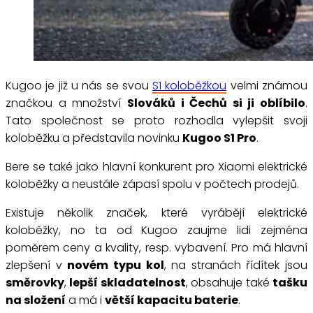
Kugoo je již u nás se svou
S1 koloběžkou
velmi známou
značkou a množství
Slováků i Čechů si ji oblíbilo
.
Tato společnost se proto rozhodla vylepšit svoji
koloběžku a představila novinku
Kugoo S1 Pro
.
Bere se také jako hlavní konkurent pro Xiaomi elektrické
koloběžky a neustále zápasí spolu v počtech prodejů.
Existuje několik značek, které vyrábějí elektrické
koloběžky, no ta od Kugoo zaujme lidi zejména
poměrem ceny a kvality, resp. vybavení. Pro má hlavní
zlepšení v
novém typu kol
, na stranách řídítek jsou
směrovky
,
lepší skladatelnost
, obsahuje také
tašku
na složení
a má i
větší kapacitu baterie
.