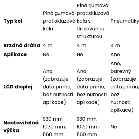
Plná gumová
Plná gumová
protiskluzová
Typ kol
protiskluzová
kola s
Pneumatik
kola
dírkovanou
strukturou
Brzdná dráha
4 m
4 m
4 m
Aplikace
Ne
Ne
Ano
Ano,
Ano
Ano
barevný
(zobrazuje
(zobrazuje
(zobrazuje
LCD displej
data přímo,
data přímo,
data přímo,
bez nutnosti
bez nutnosti
bez
aplikace)
aplikace)
nutnosti
aplikace)
930 mm,
930 mm,
Nastavitelná
1070 mm,
1070 mm,
Ne
výška
1160 mm
1160 mm