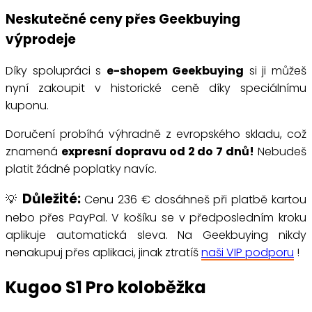
Neskutečné ceny přes Geekbuying
výprodeje
Díky spolupráci s
e-shopem Geekbuying
si ji můžeš
nyní zakoupit v historické ceně díky speciálnímu
kuponu.
Doručení probíhá výhradně z evropského skladu, což
znamená
expresní dopravu od 2 do 7 dnů!
Nebudeš
platit žádné poplatky navíc.
Důležité:
💡
Cenu 236 € dosáhneš při platbě kartou
nebo přes PayPal. V košíku se v předposledním kroku
aplikuje automatická sleva. Na Geekbuying nikdy
nenakupuj přes aplikaci, jinak ztratíš
naši VIP podporu
!
Kugoo S1 Pro koloběžka