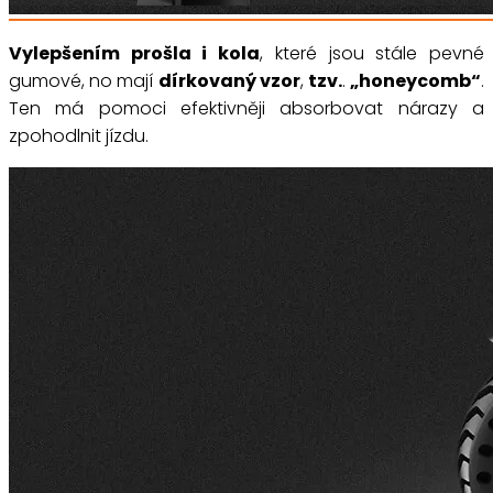
Vylepšením prošla i kola
, které jsou stále pevné
gumové, no mají
dírkovaný vzor
,
tzv.
.
„honeycomb“
.
Ten má pomoci efektivněji absorbovat nárazy a
zpohodlnit jízdu.