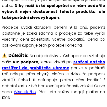
dobu.
Díky naší úzké spolupráci se nám podařilo
vybavit nejen dostupnost tohoto produktu
,
ale
také parádní slevový kupón
.
Prodejce uvádí doručení během 9-16 dnů, přičemž
poštovné je zcela zdarma a prodejce za tebe vyřídí
všechny celní záležitosti, včetně poplatků. Cena po
aplikování kupon je tedy pro tebe konečná.
Důležité:
Na objednávky z Gshopper se vztahuje
naše
VIP podpora
, kterou získáš po
stažení našeho
rozšíření do prohlížeče Chrome
pouze v počítači
(při nákupu přes chytrý telefon je riziko, že podporu
ztratíš). Pokud ti nefunguje platba přes kreditní /
debetní kartu z tvé bankovní společnosti, založ si Curve
nebo
Wise službu
. Přes tyto služby fungují platby na
100%.