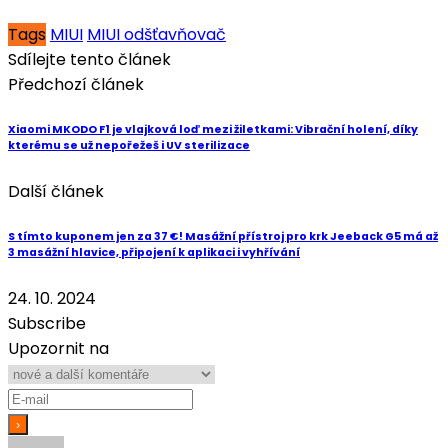
Tags
MIUI
MIUI odšťavňovač
Sdílejte tento článek
Předchozí článek
Xiaomi MKODO F1 je vlajková loď mezi žiletkami: Vibrační holení, díky
kterému se už nepořežeš i UV sterilizace
Další článek
S tímto kuponem jen za 37 €! Masážní přístroj pro krk Jeeback G5 má až
3 masážní hlavice, připojení k aplikaci i vyhřívání
24. 10. 2024
Subscribe
Upozornit na