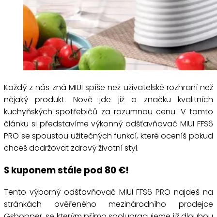
Každý z nás zná MIUI spíše než uživatelské rozhraní než
nějaký produkt. Nově jde již o značku kvalitních
kuchyňských spotřebičů za rozumnou cenu. V tomto
článku si představíme výkonný odšťavňovač MIUI FFS6
PRO se spoustou užitečných funkcí, které oceníš pokud
chceš dodržovat zdravý životní styl.
S kuponem stále pod 80 €!
Tento výborný odšťavňovač MIUI FFS6 PRO najdeš na
stránkách ověřeného mezinárodního prodejce
Gshopper, se kterým přímo spolupracujeme již dlouhou