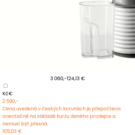
3 060,-
124,13 €
Kč
€
2 590,-
Cena uvedená v českých korunách je přepočtena
orientačně na základě kurzu daného prodejce a
nemusí být přesná.
105,03 €