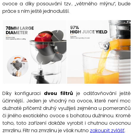
ovoce a díky posouvání tzv.. „větrného mlýnu“, bude
práce s ním ještě jednodušší.
Díky konfiguraci
dvou filtrů
je odšťavňování ještě
účinnější.. Jeden je vhodný na ovoce, které není moc
dužnaté přičemž druhý využiješ zejména u pomerančů
či jiného exotického ovoce s bohatou dužninou. Kromě
toho, toto zařízení dokáže vyrobit i chutnou ovocnou
zmrzlinu. Filtr na zmrzlinu je však nutno
zakoupit zvlášť
.