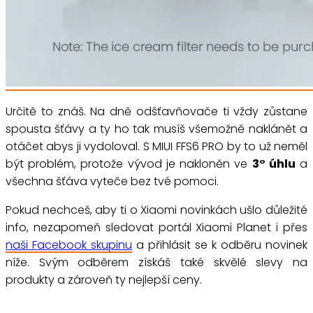
Určitě to znáš. Na dně odšťavňovače ti vždy zůstane
spousta šťávy a ty ho tak musíš všemožně naklánět a
otáčet abys ji vydoloval. S MIUI FFS6 PRO by to už neměl
být problém, protože vývod je nakloněn ve
3° úhlu
a
všechna šťáva vyteče bez tvé pomoci.
Pokud nechceš, aby ti o Xiaomi novinkách ušlo důležité
info, nezapomeň sledovat portál Xiaomi Planet i přes
naši Facebook skupinu
a přihlásit se k odběru novinek
níže. Svým odběrem získáš také skvělé slevy na
produkty a zároveň ty nejlepší ceny.