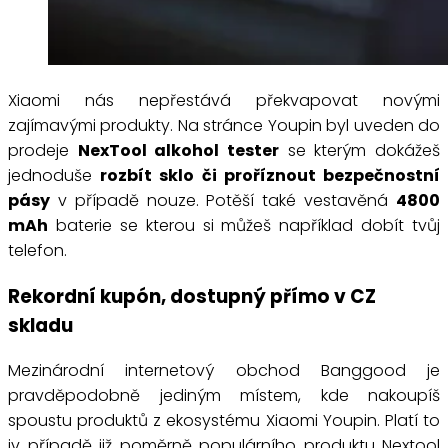
Xiaomi nás nepřestává překvapovat novými
zajímavými produkty. Na stránce Youpin byl uveden do
prodeje
NexTool alkohol tester
se kterým dokážeš
jednoduše
rozbít sklo či proříznout bezpečnostní
pásy
v případě nouze. Potěší také vestavěná
4800
mAh
baterie se kterou si můžeš například dobít tvůj
telefon.
Rekordní kupón, dostupný přímo v CZ
skladu
Mezinárodní internetový obchod Banggood je
pravděpodobně jediným místem, kde nakoupíš
spoustu produktů z ekosystému Xiaomi Youpin. Platí to
iv případě již poměrně populárního produktu Nextool