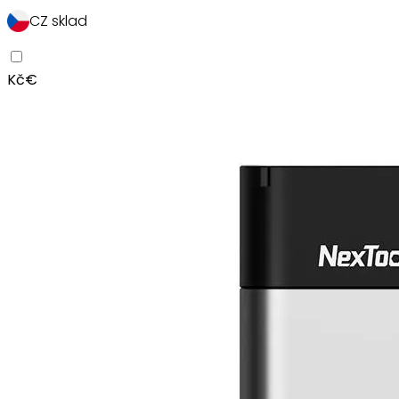
CZ sklad
Kč
€