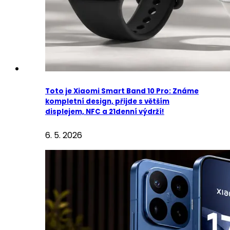
Toto je Xiaomi Smart Band 10 Pro: Známe
kompletní design, přijde s větším
displejem, NFC a 21denní výdrží!
6. 5. 2026