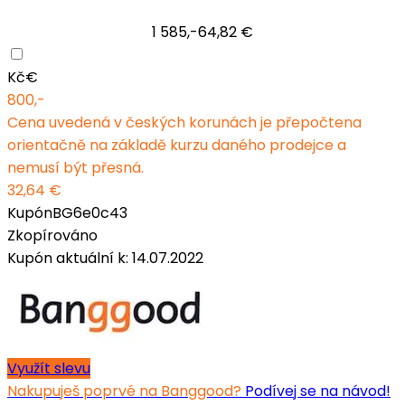
1 585,-
64,82 €
Kč
€
800,-
Cena uvedená v českých korunách je přepočtena
orientačně na základě kurzu daného prodejce a
nemusí být přesná.
32,64 €
Kupón
BG6e0c43
Zkopírováno
Kupón aktuální k: 14.07.2022
Využít slevu
Nakupuješ poprvé na Banggood?
Podívej se na návod!