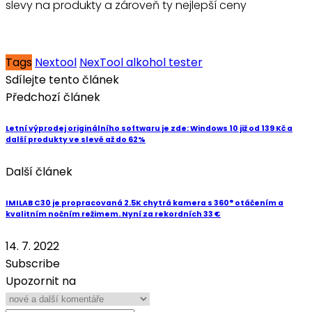
slevy na produkty a zároveň ty nejlepší ceny
Tags
Nextool
NexTool alkohol tester
Sdílejte tento článek
Předchozí článek
Letní výprodej originálního softwaru je zde: Windows 10 již od 139 Kč a
další produkty ve slevě až do 62%
Další článek
IMILAB C30 je propracovaná 2.5K chytrá kamera s 360° otáčením a
kvalitním nočním režimem. Nyní za rekordních 33 €
14. 7. 2022
Subscribe
Upozornit na