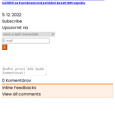
AX3600 se 6 anténami má pořádný dosah WiFi signálu
5. 12. 2022
Subscribe
Upozornit na
0
Komentárov
Inline Feedbacks
View all comments