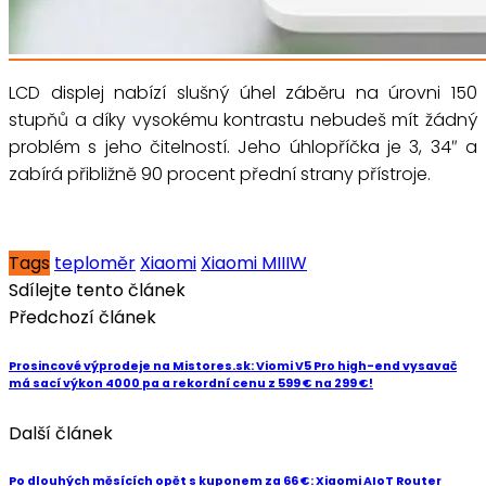
LCD displej nabízí slušný úhel záběru na úrovni 150
stupňů a díky vysokému kontrastu nebudeš mít žádný
problém s jeho čitelností. Jeho úhlopříčka je 3, 34″ a
zabírá přibližně 90 procent přední strany přístroje.
Tags
teploměr
Xiaomi
Xiaomi MIIIW
Sdílejte tento článek
Předchozí článek
Prosincové výprodeje na Mistores.sk: Viomi V5 Pro high-end vysavač
má sací výkon 4000 pa a rekordní cenu z 599 € na 299 €!
Další článek
Po dlouhých měsících opět s kuponem za 66 €: Xiaomi AIoT Router