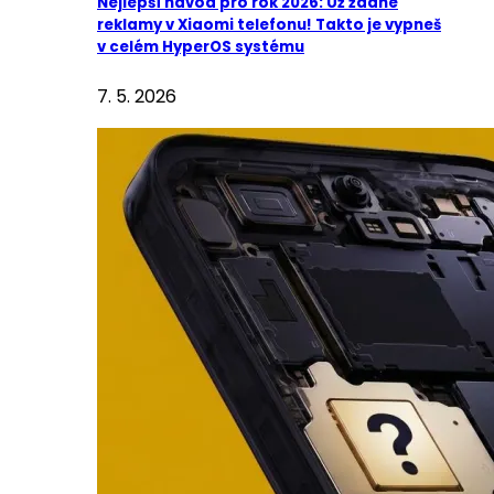
Nejlepší návod pro rok 2026: Už žádné
reklamy v Xiaomi telefonu! Takto je vypneš
v celém HyperOS systému
7. 5. 2026