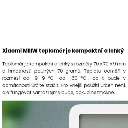
Xiaomi MIIIW teploměr je kompaktní a lehký
Teploměr je kompaktní a lehký s rozměry 70 x 70 x 9 mm
a hmotností pouhých 70 gramů. Teplotu odměří v
rozmezí od -9, 9 ℃ do +60 ℃, co ti bude v
domácnosti určitě stačit. Pro vnější použití určen není,
ale fungovat samozřejmě bude, dokud nezmokne.