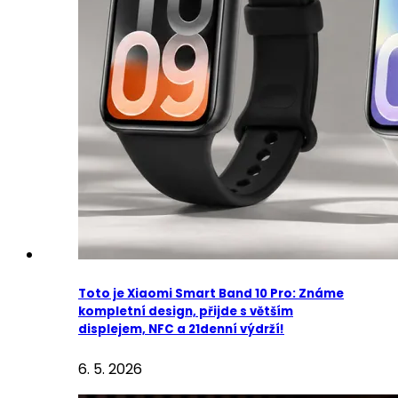
Toto je Xiaomi Smart Band 10 Pro: Známe
kompletní design, přijde s větším
displejem, NFC a 21denní výdrží!
6. 5. 2026