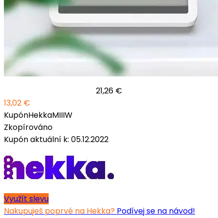
21,26 €
13,02 €
Kupón
HekkaMIIIW
Zkopírováno
Kupón aktuální k: 05.12.2022
Využít slevu
Nakupuješ poprvé na Hekka?
Podívej se na návod!