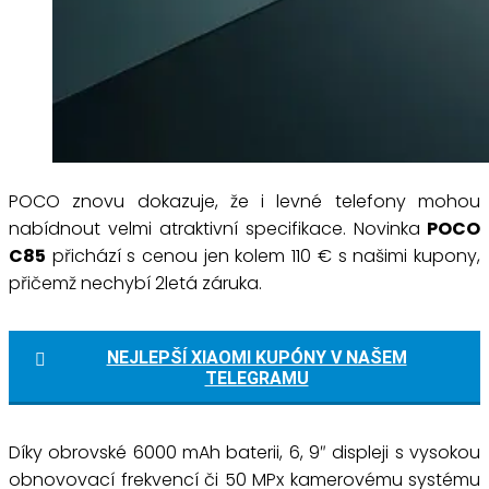
POCO znovu dokazuje, že i levné telefony mohou
nabídnout velmi atraktivní specifikace. Novinka
POCO
C85
přichází s cenou jen kolem 110 € s našimi kupony,
přičemž nechybí 2letá záruka.
NEJLEPŠÍ XIAOMI KUPÓNY V NAŠEM
TELEGRAMU
Díky obrovské 6000 mAh baterii, 6, 9″ displeji s vysokou
obnovovací frekvencí či 50 MPx kamerovému systému