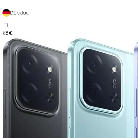
DE sklad
Kč
€