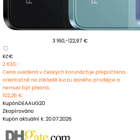
3 160,-
122,97 €
Kč
€
2 630,-
Cena uvedená v českých korunách je přepočtena
orientačně na základě kurzu daného prodejce a
nemusí být přesná.
102,26 €
Kupón
DEAAUG20
Zkopírováno
Kupón aktuální k: 20.07.2026