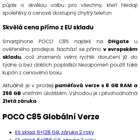
půjde o skvělou volbu pro všechny, kteří hledají
spolehlivý a cenově dostupný chytrý telefon.
Skvělá cena přímo z EU skladu
Smartphone POCO C85 najdeš na
DHgate
u
ověřeného prodejce. Nachází se přímo
v evropském
skladu
, což znamená velmi rychlé doručení již do
týdne a bez dalších poplatků! Nezapomeň použít také
kupón z cenového boxu.
Aktuálně je v prodeji
paměťová verze s 8 GB RAM a
256 GB
vnitřním úložištěm. Výhodou je i plnohodnotná
2letá záruka
.
POCO C85 Globální Verze
ES sklad, 6+128 GB, záruka 2 roky