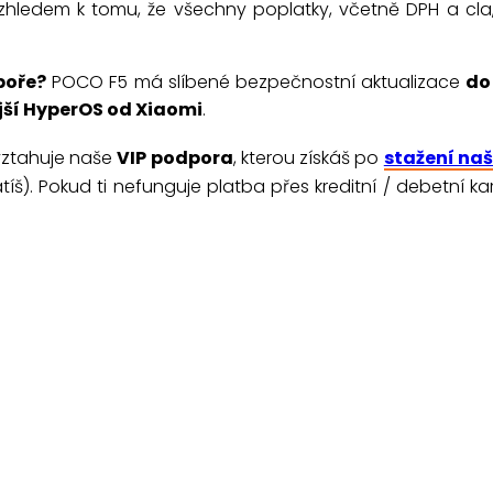
 vzhledem k tomu, že všechny poplatky, včetně DPH a cla
poře?
POCO F5
má slíbené bezpečnostní aktualizace
do
jší HyperOS od Xiaomi
.
vztahuje naše
VIP podpora
, kterou získáš po
stažení naš
ratíš). Pokud ti nefunguje platba přes kreditní / debetní 