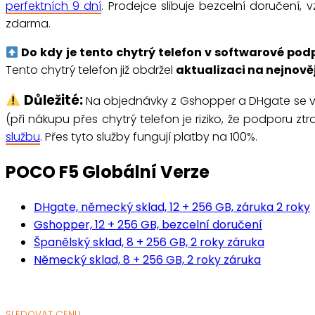
perfektních 9 dní
. Prodejce slibuje bezcelní doručení,
zdarma.
Do kdy je tento chytrý telefon v softwarové pod
Tento chytrý telefon již obdržel
aktualizaci na nejnově
Důležité:
Na objednávky z Gshopper a DHgate se 
(při nákupu přes chytrý telefon je riziko, že podporu zt
službu
. Přes tyto služby fungují platby na 100%.
POCO F5 Globální Verze
DHgate, německý sklad, 12 + 256 GB, záruka 2 roky
Gshopper, 12 + 256 GB, bezcelní doručení
Španělský sklad, 8 + 256 GB, 2 roky záruka
Německý sklad, 8 + 256 GB, 2 roky záruka
SLEDOVAT CENU