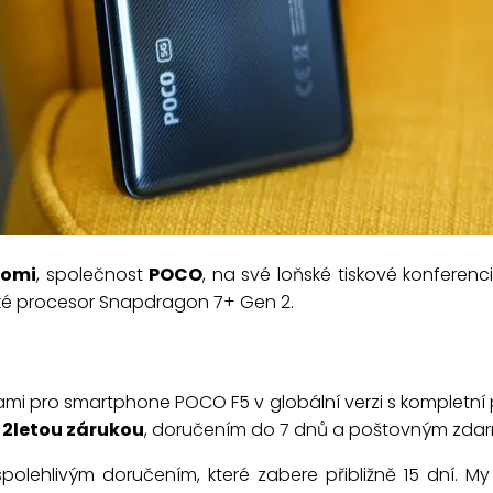
aomi
, společnost
POCO
, na své loňské tiskové konferenc
aké procesor Snapdragon 7+ Gen 2.
kami pro smartphone POCO F5 v globální verzi s kompletn
u
2letou zárukou
, doručením do 7 dnů a poštovným zda
spolehlivým doručením, které zabere přibližně 15 dní.