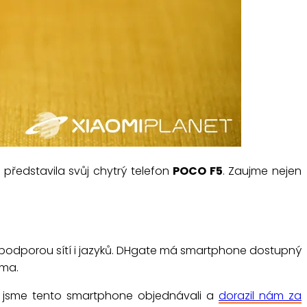
i představila svůj chytrý telefon
POCO F5
. Zaujme nejen
í podporou sítí i jazyků. DHgate má smartphone dostupný
rma.
 My jsme tento smartphone objednávali a
dorazil nám za