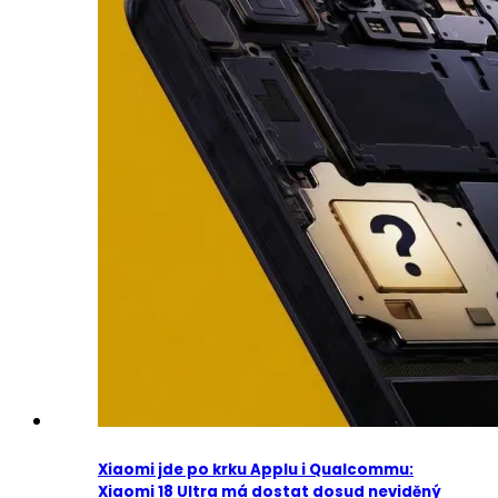
Xiaomi jde po krku Applu i Qualcommu:
Xiaomi 18 Ultra má dostat dosud neviděný