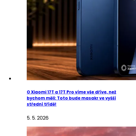
O Xiaomi 17T a 17T Pro víme vše dříve, než
bychom měli: Toto bude masakr ve vyšší
střední třídě!
5. 5. 2026