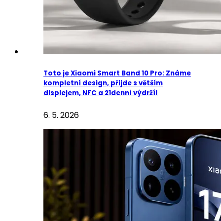
Toto je Xiaomi Smart Band 10 Pro: Známe
kompletní design, přijde s větším
displejem, NFC a 21denní výdrží!
6. 5. 2026