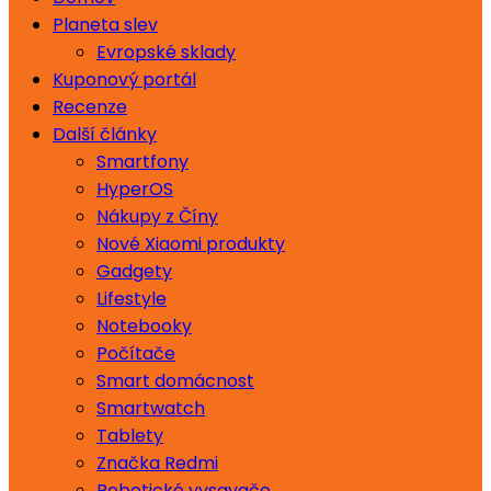
Planeta slev
Evropské sklady
Kuponový portál
Recenze
Další články
Smartfony
HyperOS
Nákupy z Číny
Nové Xiaomi produkty
Gadgety
Lifestyle
Notebooky
Počítače
Smart domácnost
Smartwatch
Tablety
Značka Redmi
Robotické vysavače