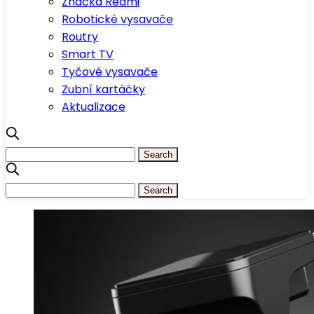
Značka Redmi
Robotické vysavače
Routry
Smart TV
Tyčové vysavače
Zubní kartáčky
Aktualizace