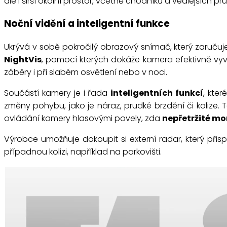
ale i širší okolní prostor, včetně chodníků a vedlejších 
Noční vidění a inteligentní funkce
Ukrývá v sobě pokročilý obrazový snímač, který zaruču
NightVis
, pomocí kterých dokáže kamera efektivně vyváž
záběry i při slabém osvětlení nebo v noci.
Součástí kamery je i řada
inteligentních funkcí
, kte
změny pohybu, jako je náraz, prudké brzdění či kolize. 
ovládání kamery hlasovými povely, zda
nepřetržité mo
Výrobce umožňuje dokoupit si externí radar, který při
případnou kolizi, například na parkovišti.