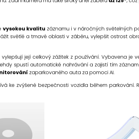
pruhů. Zadní kamera má také široký úhel záběru
až 125°
, což
je
vysokou kvalitu
záznamu i v náročných světelných 
it světlé a tmavé oblasti v záběru, vylepšit ostrost obra
ré vylepšují její celkový zážitek z používání. Vybavena j
Tehdy spustí automatické nahrávání a zajistí tím záznam 
nitorování
zaparkovaného auta za pomoci AI.
spívá ke zvýšené bezpečnosti vozidla během parkování.