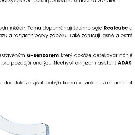
 poskytuje komplexní pohled na situaci za vozidlem.
podmínkách. Tomu dopomáhají technologie
Realcube
a
zu a rozjasnit barvy záběru. Také zaručují jasné a ostré
e vestavěným
G-senzorem
, který dokáže detekovat náhlé
pro pozdější analýzu. Nechybí ani jízdní asistent
ADAS
,
 Radar dokáže zjistit pohyb kolem vozidla a zaznamenat