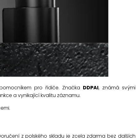
m pomocníkem pro řidiče. Značka
DDPAI
, známá svými
funkce a vynikající kvalitu záznamu.
cemi.
oručení z polského skladu je zcela zdarma bez dalších