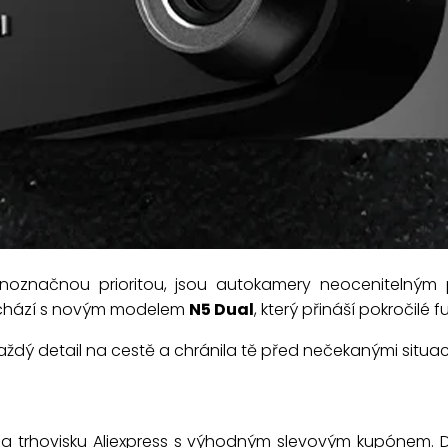
ednoznačnou prioritou, jsou autokamery neocenitelný
přichází s novým modelem
N5 Dual
, který přináší pokročilé 
každý detail na cestě a chránila tě před nečekanými situa
 trhovisku Aliexpress s výhodným slevovým kupónem. D