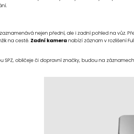
ní.
ý zaznamenává nejen přední, ale i zadní pohled na vůz.
mžik na cestě.
Zadní kamera
nabízí záznam v rozlišení Ful
o jsou SPZ, obličeje či dopravní značky, budou na záznamec