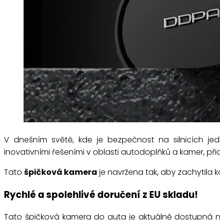
V dnešním světě, kde je bezpečnost na silnicích j
inovativními řešeními v oblasti autodoplňků a kamer, 
Tato
špičková kamera
je navržena tak, aby zachytila 
Rychlé a spolehlivé doručení z EU skladu!
Tato špičková kamera do auta je aktuálně dostupná na